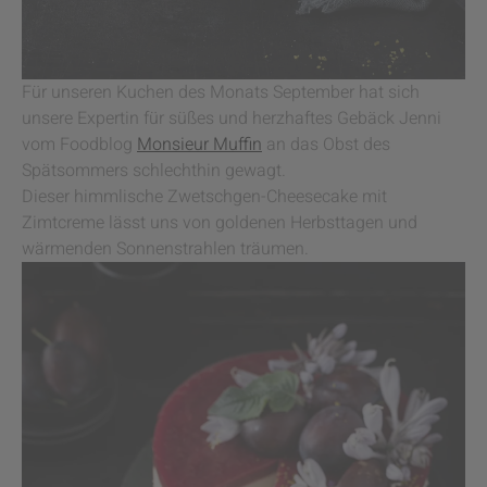
Für unseren Kuchen des Monats September hat sich
unsere Expertin für süßes und herzhaftes Gebäck Jenni
vom Foodblog
Monsieur Muffin
an das Obst des
Spätsommers schlechthin gewagt.
Dieser himmlische Zwetschgen-Cheesecake mit
Zimtcreme lässt uns von goldenen Herbsttagen und
wärmenden Sonnenstrahlen träumen.