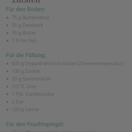
Zutaten
Für den Boden:
75 g Butterkekse
35 g Zwieback
35 g Butter
1 Prise Salz
Für die Füllung:
600 g Doppelrahmfrischkäse (Zimmertemperatur)
130 g Zucker
20 g Speisestärke
1/2 TL Zimt
1 Pkt. Vanillezucker
2 Eier
120 g Sahne
Für den Fruchtspiegel: