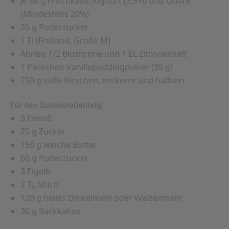
Je 88 g Frischkäse, Joghurt (3,5%) und Quark
(Mindestens 20%)
35 g Puderzucker
1 Ei (Freiland, Größe M)
Abrieb 1/2 Biozitrone und 1 EL Zitronensaft
1 Päckchen Vanillepuddingpulver (35 g)
250 g süße Kirschen, entkernt und halbiert
Für den Schokoladenteig:
3 Eiweiß
75 g Zucker
150 g weiche Butter
60 g Puderzucker
3 Eigelb
2 TL Milch
120 g helles Dinkelmehl oder Weizenmehl
30 g Backkakao