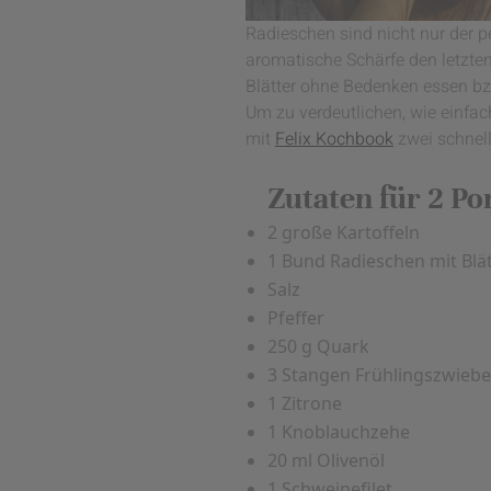
Radieschen sind nicht nur der p
aromatische Schärfe den letzten
Blätter ohne Bedenken essen bz
Um zu verdeutlichen, wie einfa
mit
Felix Kochbook
zwei schnell
Zutaten für 2 Po
2 große Kartoffeln
1 Bund Radieschen mit Blä
Salz
Pfeffer
250 g Quark
3 Stangen Frühlingszwiebe
1 Zitrone
1 Knoblauchzehe
20 ml Olivenöl
1 Schweinefilet