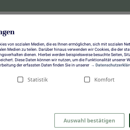
lanzen
Obst und Gemüse
10 Jahre
Bonus-
ungen
es von sozialen Medien, die es Ihnen ermöglichen, sich mit sozialen N
ialen Medien zu teilen. Darüber hinaus verwenden wir Cookies, die der s
sverhalten dienen. Hierbei werden beispielsweise besuchte Seiten, Si
ichert. Diese Daten können wir nutzen, um die Funktionalität unserer We
Zero Waste mit Radieschen
rbeitung der erfassten Daten finden Sie in unserer
Datenschutzerklär
Statistik
Komfort
Radieschen
Auswahl bestätigen