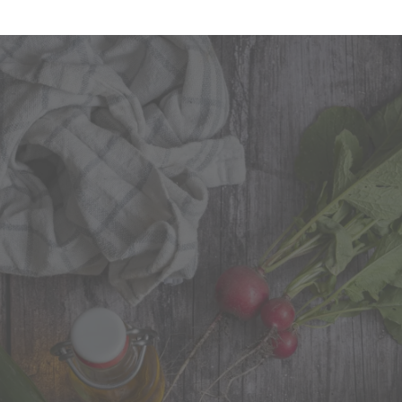
schenquark & Radieschengrün-Gremolata zu Schwei