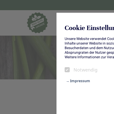
Blumen und Pf
Cookie Einstell
Unsere Website verwendet Cooki
Inhalte unserer Website in soz
Besucherdaten und dem Nutzung
Absprungraten der Nutzer gespe
Weitere Informationen zur Vera
Notwendig
Impressum
Notwendig
Zero Waste mit 
Statistik