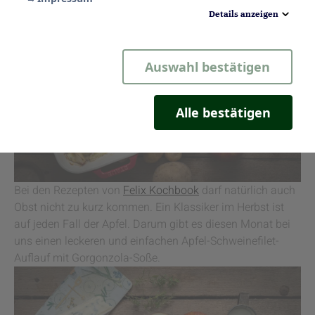
Details anzeigen
Notwendig
Auswahl bestätigen
Statistik
Komfort
Alle bestätigen
Marketing
Bei den Rezepten von
Felix Kochbook
darf natürlich auch
Obst nicht zu kurz kommen. Ein Klassiker im Herbst ist
auf jeden Fall der Apfel. Darum gibt es diesen Monat bei
uns einen leckeren und einfachen Apfel-Schweinefilet-
Auflauf mit Gorgonzola-Soße.