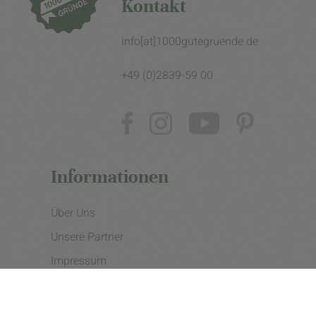
Kontakt
info[at]1000gutegruende.de
+49 (0)2839-59 00
Informationen
Über Uns
Unsere Partner
Impressum
Datenschutzerklärung
Presse