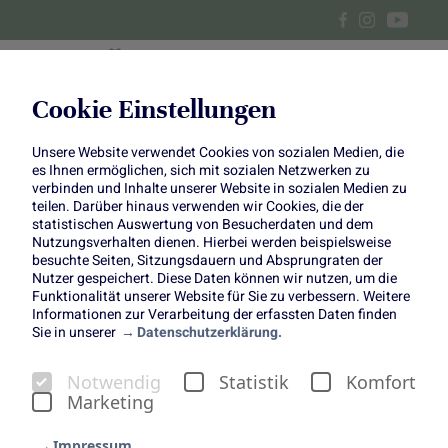
Cookie Einstellungen
Unsere Website verwendet Cookies von sozialen Medien, die
Der Apfel
es Ihnen ermöglichen, sich mit sozialen Netzwerken zu
verbinden und Inhalte unserer Website in sozialen Medien zu
teilen. Darüber hinaus verwenden wir Cookies, die der
statistischen Auswertung von Besucherdaten und dem
Nutzungsverhalten dienen. Hierbei werden beispielsweise
besuchte Seiten, Sitzungsdauern und Absprungraten der
Die Erntezeit regionaler Äpfel reicht in Deutschland je
Nutzer gespeichert. Diese Daten können wir nutzen, um die
Funktionalität unserer Website für Sie zu verbessern. Weitere
nach Witterung von August bis Oktober. Dass Äpfel aus
Informationen zur Verarbeitung der erfassten Daten finden
Deutschland länger verfügbar sind, liegt an der guten
Sie in unserer
Datenschutzerklärung.
Lagerfähigkeit der Äpfel.
Im Laufe der Jahre entstanden mehr als 4.500
Notwendig
Statistik
Komfort
verschiedene Apfelsorten, deren Geschmack von leicht
Marketing
süß über sehr intensiv bis säuerlich reicht. Insbesondere
Impressum