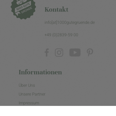
Kontakt
info[at]1000gutegruende.de
+49 (0)2839-59 00
Informationen
Über Uns
Unsere Partner
Impressum
Datenschutzerklärung