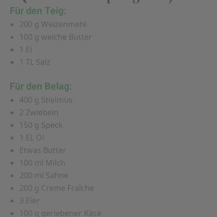
Für den Teig:
200 g Weizenmehl
100 g weiche Butter
1 Ei
1 TL Salz
Für den Belag:
400 g Stielmus
2 Zwiebeln
150 g Speck
1 EL Öl
Etwas Butter
100 ml Milch
200 ml Sahne
200 g Creme Fraîche
3 Eier
100 g geriebener Käse