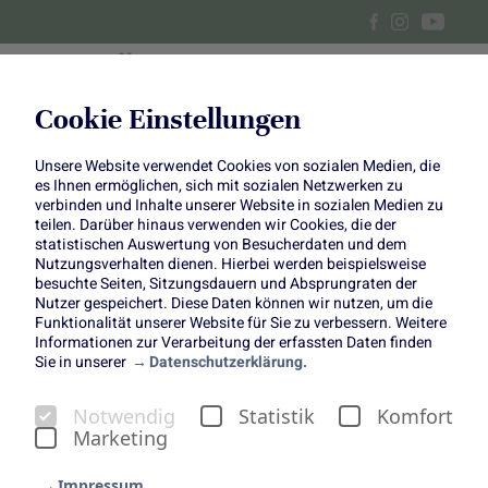
Cookie Einstellungen
Unsere Website verwendet Cookies von sozialen Medien, die
Zwetschgen-Burger
es Ihnen ermöglichen, sich mit sozialen Netzwerken zu
verbinden und Inhalte unserer Website in sozialen Medien zu
teilen. Darüber hinaus verwenden wir Cookies, die der
Süßer Ketchup für den nächsten
statistischen Auswertung von Besucherdaten und dem
Burger-Abend
Nutzungsverhalten dienen. Hierbei werden beispielsweise
besuchte Seiten, Sitzungsdauern und Absprungraten der
Nutzer gespeichert. Diese Daten können wir nutzen, um die
Funktionalität unserer Website für Sie zu verbessern. Weitere
Informationen zur Verarbeitung der erfassten Daten finden
Sie in unserer
Datenschutzerklärung.
Notwendig
Statistik
Komfort
Die Zwetschgensaison geht los und wir können es kaum
Marketing
erwarten, die Früchte verarbeiten zu können. Nachdem
Felix von
Felix‘ Kochbook
uns schon mit seinem
Impressum