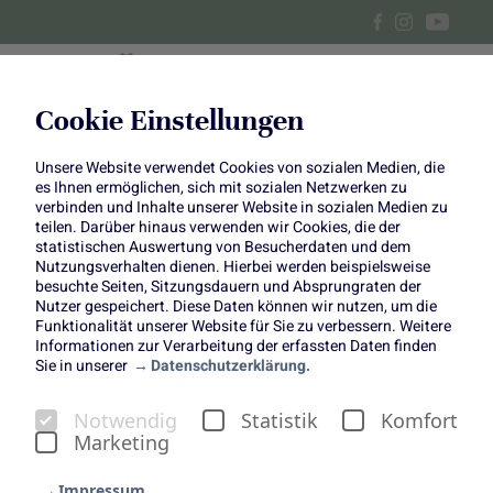
Cookie Einstellungen
Unsere Website verwendet Cookies von sozialen Medien, die
Bayrischer Weißwurst-
es Ihnen ermöglichen, sich mit sozialen Netzwerken zu
verbinden und Inhalte unserer Website in sozialen Medien zu
Kartoffelsalat mit Rucola
teilen. Darüber hinaus verwenden wir Cookies, die der
statistischen Auswertung von Besucherdaten und dem
Nutzungsverhalten dienen. Hierbei werden beispielsweise
besuchte Seiten, Sitzungsdauern und Absprungraten der
Nutzer gespeichert. Diese Daten können wir nutzen, um die
Funktionalität unserer Website für Sie zu verbessern. Weitere
Informationen zur Verarbeitung der erfassten Daten finden
Sie in unserer
Datenschutzerklärung.
Bayrischer Weißwurst-
Notwendig
Statistik
Komfort
Kartoffelsalat mit Rucola
Marketing
Copyright:
Einfach Hausgemacht
(www.einfachhausgemacht.de)
Impressum