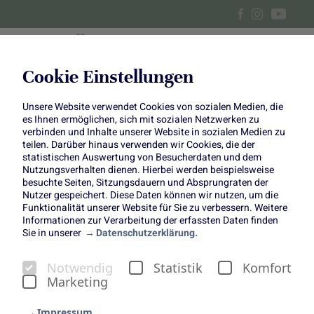
Cookie Einstellungen
Unsere Website verwendet Cookies von sozialen Medien, die
Rhabarber Himbeer-
es Ihnen ermöglichen, sich mit sozialen Netzwerken zu
verbinden und Inhalte unserer Website in sozialen Medien zu
Buttermilch
teilen. Darüber hinaus verwenden wir Cookies, die der
statistischen Auswertung von Besucherdaten und dem
Nutzungsverhalten dienen. Hierbei werden beispielsweise
besuchte Seiten, Sitzungsdauern und Absprungraten der
Nutzer gespeichert. Diese Daten können wir nutzen, um die
Funktionalität unserer Website für Sie zu verbessern. Weitere
Informationen zur Verarbeitung der erfassten Daten finden
Sie in unserer
Datenschutzerklärung.
Rhabarber-Himbeer-
Notwendig
Statistik
Komfort
Buttermilch
Marketing
Copyright: Einfach Hausgemacht
(www.einfachhausgemacht.de)
Impressum