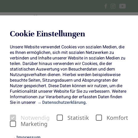
Cookie Einstellungen
Unsere Website verwendet Cookies von sozialen Medien, die
Aprikosen-Tartelettes
es Ihnen ermöglichen, sich mit sozialen Netzwerken zu
verbinden und Inhalte unserer Website in sozialen Medien zu
teilen. Darüber hinaus verwenden wir Cookies, die der
statistischen Auswertung von Besucherdaten und dem
Nutzungsverhalten dienen. Hierbei werden beispielsweise
besuchte Seiten, Sitzungsdauern und Absprungraten der
Mit diesen herrlichen Aprikosen-Tartelettes läuten wir den
Nutzer gespeichert. Diese Daten können wir nutzen, um die
Funktionalität unserer Website für Sie zu verbessern. Weitere
Sommer ein und träumen uns in ferne, sonnige Länder.
Informationen zur Verarbeitung der erfassten Daten finden
Die liebe Jenni von
Monsieur Muffin
hat diesen Traum für
Sie in unserer
Datenschutzerklärung.
uns wahr werden lassen und die Mini-Tartes mit feiner
Mandelnote für uns kreiert. Besonders lecker finden wir
Notwendig
Statistik
Komfort
die Joghurt-Mascarponecreme mit Vanille in Kombination
Marketing
mit den karamellisierten Aprikosen. Einfach zum
Impressum