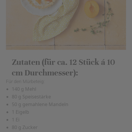
Zutaten (für ca. 12 Stück á 10
cm Durchmesser):
Für den Mürbeteig:
140 g Mehl
80 g Speisestärke
50 g gemahlene Mandeln
1 Eigelb
1 Ei
80 g Zucker