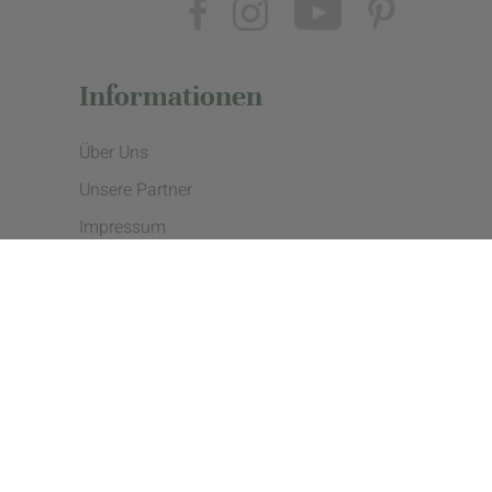
Informationen
Über Uns
Unsere Partner
Impressum
Datenschutzerklärung
Presse
Cookie Einstellungen
Copyright © 2026 - eine Initiative der Landgard eG