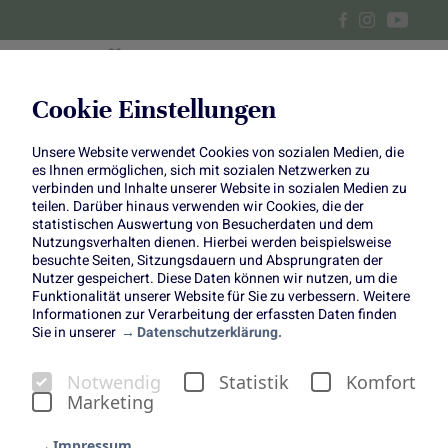
Cookie Einstellungen
Unsere Website verwendet Cookies von sozialen Medien, die
Wintersalat mit Semmelecken
es Ihnen ermöglichen, sich mit sozialen Netzwerken zu
verbinden und Inhalte unserer Website in sozialen Medien zu
teilen. Darüber hinaus verwenden wir Cookies, die der
statistischen Auswertung von Besucherdaten und dem
Nutzungsverhalten dienen. Hierbei werden beispielsweise
besuchte Seiten, Sitzungsdauern und Absprungraten der
Nutzer gespeichert. Diese Daten können wir nutzen, um die
Funktionalität unserer Website für Sie zu verbessern. Weitere
Wintersalat mit
Informationen zur Verarbeitung der erfassten Daten finden
Sie in unserer
Datenschutzerklärung.
Semmelecken
Copyright:
Einfach Hausgemacht
Notwendig
Statistik
Komfort
(www.einfachhausgemacht.de)
Marketing
Impressum