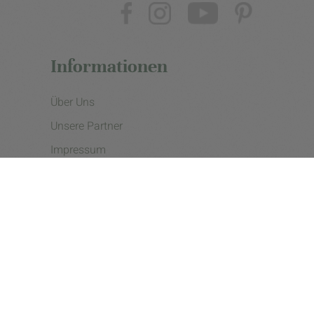
Informationen
Über Uns
Unsere Partner
Impressum
Datenschutzerklärung
Presse
Cookie Einstellungen
Copyright © 2026 - eine Initiative der Landgard eG