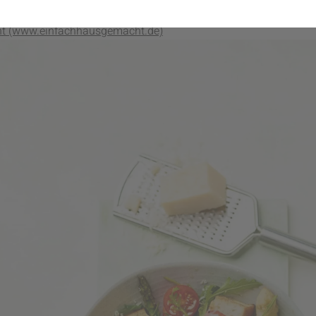
t mit Spargel und Erdbeeren
t (www.einfachhausgemacht.de)