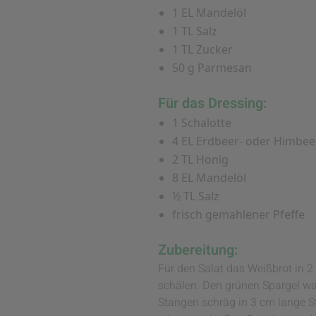
1 EL Mandelöl
1 TL Salz
1 TL Zucker
50 g Parmesan
Für das Dressing:
1 Schalotte
4 EL Erdbeer- oder Himbee
2 TL Honig
8 EL Mandelöl
½ TL Salz
frisch gemahlener Pfeffe
Zubereitung:
Für den Salat das Weißbrot in 
schälen. Den grünen Spargel wa
Stangen schräg in 3 cm lange S