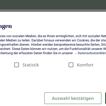
lanzen
Obst und Gemüse
10 Jahre
Bonus-
ungen
es von sozialen Medien, die es Ihnen ermöglichen, sich mit sozialen N
ialen Medien zu teilen. Darüber hinaus verwenden wir Cookies, die der s
sverhalten dienen. Hierbei werden beispielsweise besuchte Seiten, Si
ichert. Diese Daten können wir nutzen, um die Funktionalität unserer We
Bunter Brotsalat mit Spargel und
rbeitung der erfassten Daten finden Sie in unserer
Datenschutzerklär
Erdbeeren
Statistik
Komfort
Auswahl bestätigen