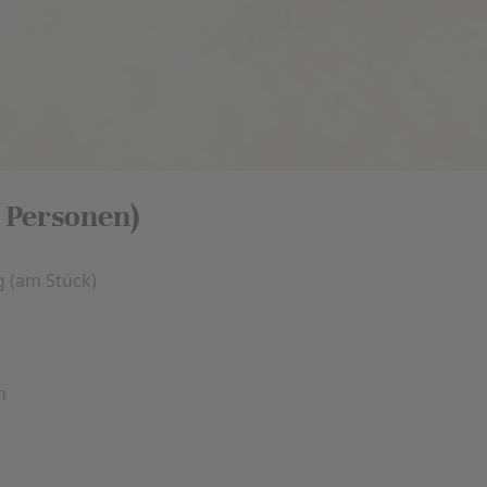
r Personen)
 (am Stück)
n