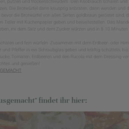
hen, putzen und trockenschleudern. Den Knoblauch schälen und f
itzen. Die Brotwürfel darin knusprig anbraten, dann wenden und d
z bevor die Brotwürfel von allen Seiten goldbraun geröstet sind
nen Teller mit Küchenpapier geben und beiseitestellen. Das Mande
eben, mi dem Salz und dem Zucker würzen und in 8-10 Minuten 
 schälen und fein würfeln. Zusammen mit dem Erdbeer- oder Him
und Pfeffer in ein Schraubglas geben und kräftig schütteln, bis
lstücke, Tomaten, Erdbeeren und den Rucola mit dem Dressing 
ichten und genießen!
USGEMACHT
sgemacht" findet ihr hier: