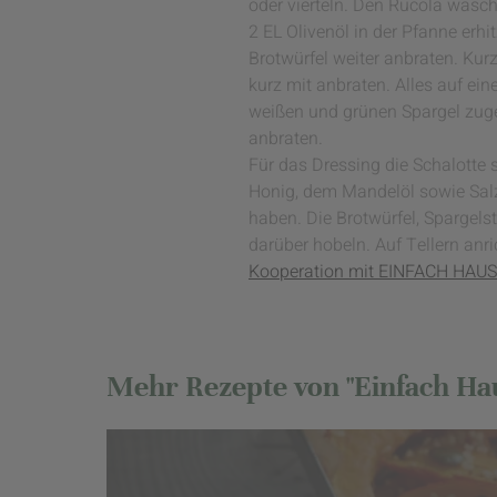
oder vierteln. Den Rucola wasc
2 EL Olivenöl in der Pfanne erh
Brotwürfel weiter anbraten. Kur
kurz mit anbraten. Alles auf ei
weißen und grünen Spargel zug
anbraten.
Für das Dressing die Schalotte
Honig, dem Mandelöl sowie Salz 
haben. Die Brotwürfel, Sparge
darüber hobeln. Auf Tellern anr
Kooperation mit EINFACH HA
Mehr Rezepte von "Einfach Hau