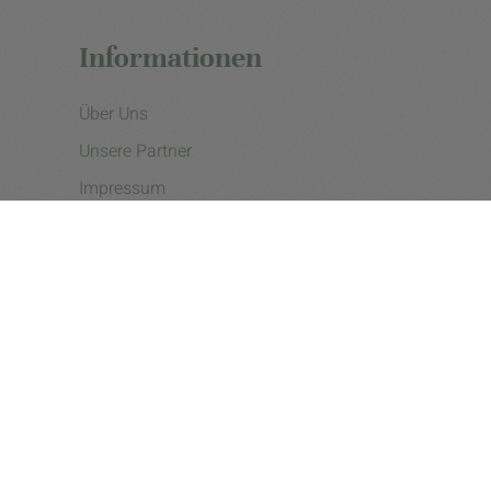
Informationen
Über Uns
Unsere Partner
Impressum
Datenschutzerklärung
Presse
Cookie Einstellungen
Copyright © 2026 - eine Initiative der Landgard eG