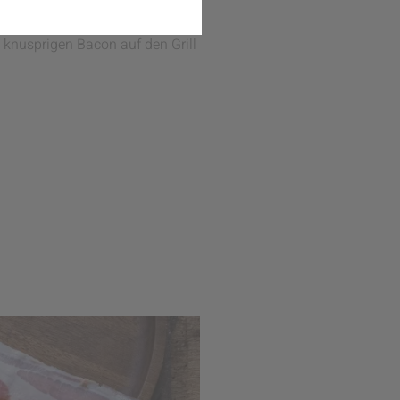
sweise seine Saison mit dem
it knusprigen Bacon auf den Grill