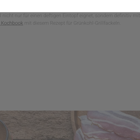
 anderes Gemüse? Richtig – der Kohl. Grünkohl startet beispiel
 nicht nur für einen deftigen Eintopf eignet, sondern definitiv m
‘ Kochbook
mit diesem Rezept für Grünkohl-Grillfackeln.