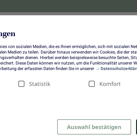
lanzen
Obst und Gemüse
10 Jahre
Bonus-
ungen
es von sozialen Medien, die es Ihnen ermöglichen, sich mit sozialen N
ialen Medien zu teilen. Darüber hinaus verwenden wir Cookies, die der s
sverhalten dienen. Hierbei werden beispielsweise besuchte Seiten, Si
ichert. Diese Daten können wir nutzen, um die Funktionalität unserer We
Grünkohl-Grillfackeln
rbeitung der erfassten Daten finden Sie in unserer
Datenschutzerklär
Statistik
Komfort
Klassisches Gemüse trifft Grillkult
Auswahl bestätigen