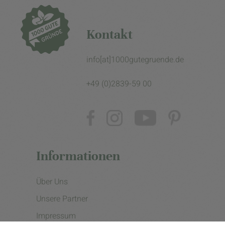
Kontakt
info[at]1000gutegruende.de
+49 (0)2839-59 00
Informationen
Über Uns
Unsere Partner
Impressum