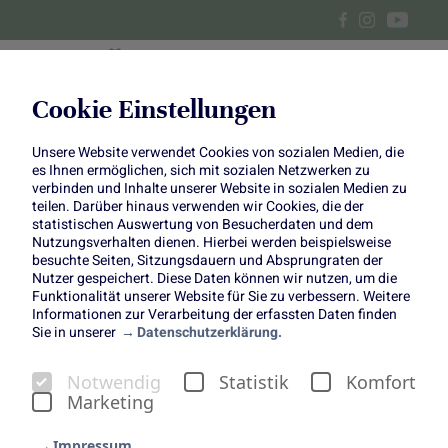
Cookie Einstellungen
Unsere Website verwendet Cookies von sozialen Medien, die
DIY: Bepflanztes Glas als Last-
es Ihnen ermöglichen, sich mit sozialen Netzwerken zu
verbinden und Inhalte unserer Website in sozialen Medien zu
Minute-Geschenk
teilen. Darüber hinaus verwenden wir Cookies, die der
statistischen Auswertung von Besucherdaten und dem
Nutzungsverhalten dienen. Hierbei werden beispielsweise
besuchte Seiten, Sitzungsdauern und Absprungraten der
Nutzer gespeichert. Diese Daten können wir nutzen, um die
Funktionalität unserer Website für Sie zu verbessern. Weitere
Informationen zur Verarbeitung der erfassten Daten finden
Sie in unserer
Datenschutzerklärung.
DIY: Bepflanztes Glas mit
Notwendig
Statistik
Komfort
Amaryllis
Marketing
Wer kennt es nicht: In der Advents- und Weihnachtszeit
stehen viele Einladungen und Besuche an, bei denen wir
Impressum