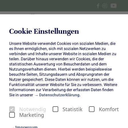
Cookie Einstellungen
Unsere Website verwendet Cookies von sozialen Medien, die
Raclette Ideen
es Ihnen ermöglichen, sich mit sozialen Netzwerken zu
verbinden und Inhalte unserer Website in sozialen Medien zu
teilen. Darüber hinaus verwenden wir Cookies, die der
Obst & Gemüse sind ein Muss
statistischen Auswertung von Besucherdaten und dem
Nutzungsverhalten dienen. Hierbei werden beispielsweise
besuchte Seiten, Sitzungsdauern und Absprungraten der
Nutzer gespeichert. Diese Daten können wir nutzen, um die
Funktionalität unserer Website für Sie zu verbessern. Weitere
Informationen zur Verarbeitung der erfassten Daten finden
Sie in unserer
Datenschutzerklärung.
In der Weihnachtszeit gibt es besonders viele Traditionen:
Notwendig
Statistik
Komfort
Weihnachtsbaum schmücken, die Krippe aufstellen und
Marketing
Plätzchen backen. Und was gibt es dann besseres als
sich mit einem schönen Raclette Abend mit den Freunden
Impressum