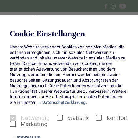
Cookie Einstellungen
Unsere Website verwendet Cookies von sozialen Medien, die
2022 wird bunt!
es Ihnen ermöglichen, sich mit sozialen Netzwerken zu
verbinden und Inhalte unserer Website in sozialen Medien zu
teilen. Darüber hinaus verwenden wir Cookies, die der
statistischen Auswertung von Besucherdaten und dem
Nutzungsverhalten dienen. Hierbei werden beispielsweise
besuchte Seiten, Sitzungsdauern und Absprungraten der
Nutzer gespeichert. Diese Daten können wir nutzen, um die
Funktionalität unserer Website für Sie zu verbessern. Weitere
Zum Jahresstart bringen wir
Informationen zur Verarbeitung der erfassten Daten finden
Sie in unserer
Datenschutzerklärung.
Farbe ins Spiel
2022 wird es bunt! Farben beeinflussen unser Leben
Notwendig
Statistik
Komfort
nachweisbar auf vielfältige Weise – und das natürlich
Marketing
umso mehr, wenn sie mit frischen Blumen, Pflanzen, Obst
Impressum