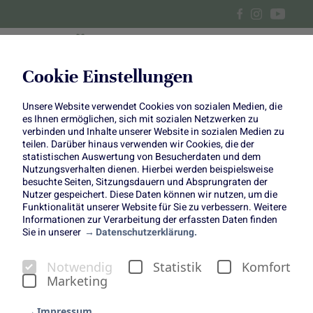
Cookie Einstellungen
Unsere Website verwendet Cookies von sozialen Medien, die
„Unboxing“ im März: DIY-
es Ihnen ermöglichen, sich mit sozialen Netzwerken zu
verbinden und Inhalte unserer Website in sozialen Medien zu
Ideen mit Violen
teilen. Darüber hinaus verwenden wir Cookies, die der
statistischen Auswertung von Besucherdaten und dem
Nutzungsverhalten dienen. Hierbei werden beispielsweise
besuchte Seiten, Sitzungsdauern und Absprungraten der
Nutzer gespeichert. Diese Daten können wir nutzen, um die
Funktionalität unserer Website für Sie zu verbessern. Weitere
Informationen zur Verarbeitung der erfassten Daten finden
Sie in unserer
Datenschutzerklärung.
Fokusblume: Viola
Notwendig
Statistik
Komfort
Im Rahmen unserer Jahreskampagne „Wild about Nature“,
Marketing
mit der wir unsere Community mit der puren Schönheit,
Diversität und Einzigartigkeit der Natur genauso
Impressum