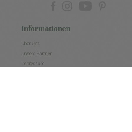
Informationen
Über Uns
Unsere Partner
Impressum
Datenschutzerklärung
Presse
Cookie Einstellungen
Copyright © 2026 - eine Initiative der Landgard eG