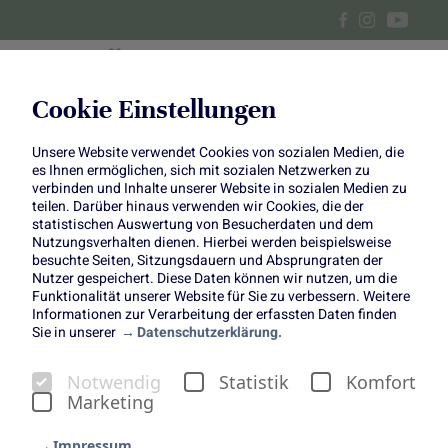
Cookie Einstellungen
Unsere Website verwendet Cookies von sozialen Medien, die
DIY: Blumenpralinen zum
es Ihnen ermöglichen, sich mit sozialen Netzwerken zu
verbinden und Inhalte unserer Website in sozialen Medien zu
Muttertag
teilen. Darüber hinaus verwenden wir Cookies, die der
statistischen Auswertung von Besucherdaten und dem
Nutzungsverhalten dienen. Hierbei werden beispielsweise
besuchte Seiten, Sitzungsdauern und Absprungraten der
Nutzer gespeichert. Diese Daten können wir nutzen, um die
Funktionalität unserer Website für Sie zu verbessern. Weitere
Informationen zur Verarbeitung der erfassten Daten finden
Der Muttertag ist ein Tag der Dankbarkeit für die Frauen,
Sie in unserer
Datenschutzerklärung.
denen wir unser gesamtes Leben verdanken. Die uns im
Bauch getragen, geboren und großgezogen haben. In
Notwendig
Statistik
Komfort
diesem Jahr fällt der Tag zur Ehrung unsere Mütter auf
Marketing
den 12. Mai. Und dazu hat sich die liebe Wiebke von
@wiebkeliebt
für uns eine wunderbare DIY-Idee überlegt.
Impressum