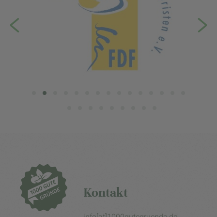
Kontakt
info[at]1000gutegruende.de