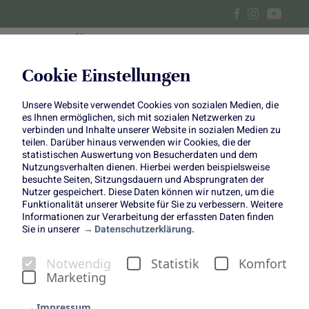
Cookie Einstellungen
Unsere Website verwendet Cookies von sozialen Medien, die
„Flower Bowl“ zum Muttertag
es Ihnen ermöglichen, sich mit sozialen Netzwerken zu
verbinden und Inhalte unserer Website in sozialen Medien zu
teilen. Darüber hinaus verwenden wir Cookies, die der
statistischen Auswertung von Besucherdaten und dem
Nutzungsverhalten dienen. Hierbei werden beispielsweise
besuchte Seiten, Sitzungsdauern und Absprungraten der
Der Muttertag ist die perfekte Gelegenheit, einfach mal
Nutzer gespeichert. Diese Daten können wir nutzen, um die
Funktionalität unserer Website für Sie zu verbessern. Weitere
„Danke“ zu sagen – für all die Liebe, Unterstützung und
Informationen zur Verarbeitung der erfassten Daten finden
die unzähligen kleinen Dinge, die Mamas jeden Tag für
Sie in unserer
Datenschutzerklärung.
uns tun. Kein Wunder, dass an diesem Tag so gerne
Blumen verschenkt werden: Sie sind ein echtes
Notwendig
Statistik
Komfort
Dankeschön in Blütenform und bringen jede Menge
Marketing
Freude. In unserer Themenwoche dreht sich alles um
Impressum