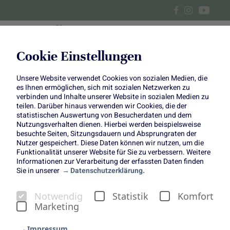
Cookie Einstellungen
Unsere Website verwendet Cookies von sozialen Medien, die
Centerpiece im April
es Ihnen ermöglichen, sich mit sozialen Netzwerken zu
verbinden und Inhalte unserer Website in sozialen Medien zu
teilen. Darüber hinaus verwenden wir Cookies, die der
statistischen Auswertung von Besucherdaten und dem
Nutzungsverhalten dienen. Hierbei werden beispielsweise
besuchte Seiten, Sitzungsdauern und Absprungraten der
Bye bye Steckmasse – hello smarter
Nutzer gespeichert. Diese Daten können wir nutzen, um die
Funktionalität unserer Website für Sie zu verbessern. Weitere
Frühlingskranz!
Informationen zur Verarbeitung der erfassten Daten finden
Sie in unserer
Datenschutzerklärung.
Unser Oster-Centerpiece zeigt, wie modern,
nachhaltig und gleichzeitig richtig schön verspielt ein
Notwendig
Statistik
Komfort
Kranz sein kann. Die Basis bildet eine schmale Wulst
Marketing
aus Sechseckgeflecht – leicht zu formen,
wiederverwendbar und auf jede Schale anpassbar.
Impressum