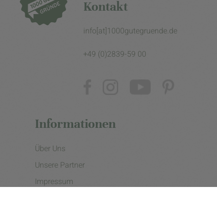
Kontakt
info[at]1000gutegruende.de
+49 (0)2839-59 00
Informationen
Über Uns
Unsere Partner
Impressum
Datenschutzerklärung
Presse