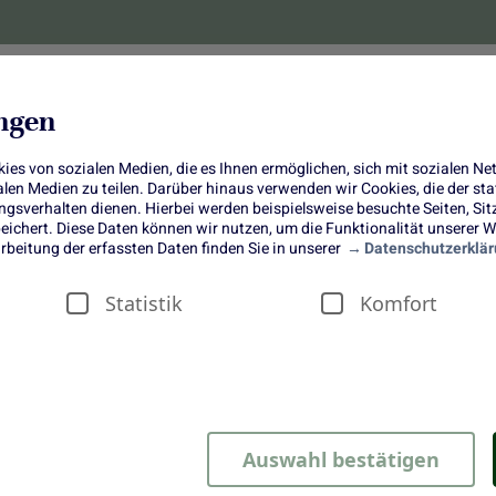
lanzen
Obst und Gemüse
10 Jahre
Bonus-
ungen
es von sozialen Medien, die es Ihnen ermöglichen, sich mit sozialen N
ialen Medien zu teilen. Darüber hinaus verwenden wir Cookies, die der s
sverhalten dienen. Hierbei werden beispielsweise besuchte Seiten, Si
ichert. Diese Daten können wir nutzen, um die Funktionalität unserer We
rbeitung der erfassten Daten finden Sie in unserer
Datenschutzerklär
Statistik
Komfort
Auswahl bestätigen