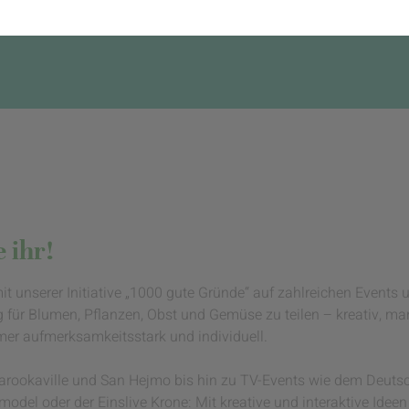
 ihr!
mit unserer Initiative „1000 gute Gründe“ auf zahlreichen Events
g für Blumen, Pflanzen, Obst und Gemüse zu teilen – kreativ, 
mmer aufmerksamkeitsstark und individuell.
Parookaville und San Hejmo bis hin zu TV-Events wie dem Deutsc
del oder der Einslive Krone: Mit kreative und interaktive Ideen