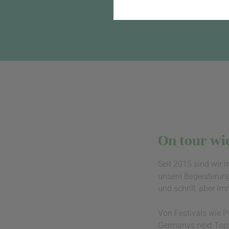
Komfort
Marketing
On tour wie
Seit 2015 sind wir 
unsere Begeisterun
und schrill, aber i
Von Festivals wie 
Germanys next Topmo