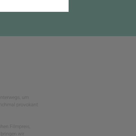
 unterwegs, um
manchmal provokant
hen Filmpreis,
 bringen wir