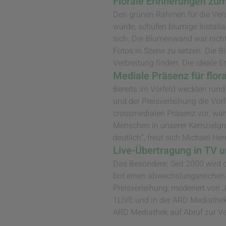
Florale Erinnerungen z
Den grünen Rahmen für die Vera
wurde, schufen blumige Installa
sich. Die Blumenwand war nicht 
Fotos in Szene zu setzen. Die 
Verbreitung finden. Die ideale 
Mediale Präsenz für flora
Bereits im Vorfeld weckten run
und der Preisverleihung die Vor
crossmedialen Präsenz vor, währ
Menschen in unserer Kernzielgr
deutlich“, freut sich Michael H
Live-Übertragung in TV 
Das Besondere: Seit 2000 wird 
bot einen abwechslungsreichen 
Preisverleihung, moderiert von 
1LIVE und in der ARD Mediathek 
ARD Mediathek auf Abruf zur V