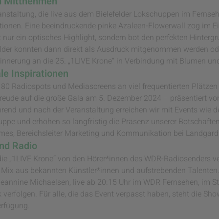
um Mittnehmen
nstaltung, die live aus dem Bielefelder Lokschuppen im Fernse
tionen. Eine beeindruckende pinke Azaleen-Flowerwall zog im Ei
nur ein optisches Highlight, sondern bot den perfekten Hintergru
Bilder konnten dann direkt als Ausdruck mitgenommen werden ode
Erinnerung an die 25. „1LIVE Krone“ in Verbindung mit Blumen un
le Inspirationen
d 80 Radiospots und Mediascreens an viel frequentierten Plätz
freude auf die große Gala am 5. Dezember 2024 – präsentiert vo
end und nach der Veranstaltung erreichen wir mit Events wie de
uppe und erhöhen so langfristig die Präsenz unserer Botschafte
ermes, Bereichsleiter Marketing und Kommunikation bei Landgard
und Radio
die „1LIVE Krone“ von den Hörer*innen des WDR-Radiosenders v
Mix aus bekannten Künstler*innen und aufstrebenden Talenten.
Jeannine Michaelsen, live ab 20:15 Uhr im WDR Fernsehen, im St
verfolgen. Für alle, die das Event verpasst haben, steht die Sh
erfügung.