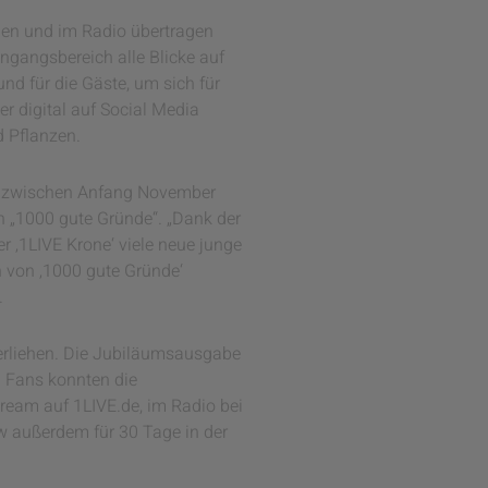
hen und im Radio übertragen
ngangsbereich alle Blicke auf
nd für die Gäste, um sich für
r digital auf Social Media
d Pflanzen.
en zwischen Anfang November
n „1000 gute Gründe“. „Dank der
r ‚1LIVE Krone‘ viele neue junge
n von ‚1000 gute Gründe‘
.
erliehen. Die Jubiläumsausgabe
 Fans konnten die
ream auf 1LIVE.de, im Radio bei
ow außerdem für 30 Tage in der