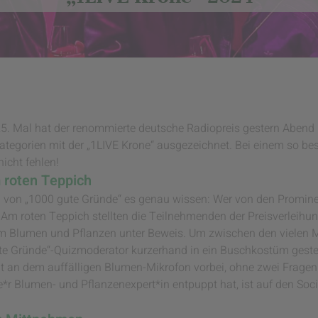
5. Mal hat der renommierte deutsche Radiopreis gestern Abend
tegorien mit der „1LIVE Krone“ ausgezeichnet. Bei einem so b
icht fehlen!
 roten Teppich
m von „1000 gute Gründe“ es genau wissen: Wer von den Promi
? Am roten Teppich stellten die Teilnehmenden der Preisverleih
m Blumen und Pflanzen unter Beweis. Um zwischen den vielen M
ute Gründe“-Quizmoderator kurzerhand in ein Buschkostüm geste
ht an dem auffälligen Blumen-Mikrofon vorbei, ohne zwei Frage
e*r Blumen- und Pflanzenexpert*in entpuppt hat, ist auf den So