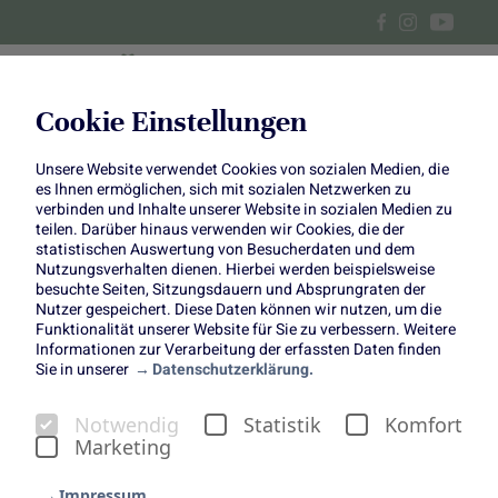
Cookie Einstellungen
Unsere Website verwendet Cookies von sozialen Medien, die
es Ihnen ermöglichen, sich mit sozialen Netzwerken zu
verbinden und Inhalte unserer Website in sozialen Medien zu
teilen. Darüber hinaus verwenden wir Cookies, die der
statistischen Auswertung von Besucherdaten und dem
Nutzungsverhalten dienen. Hierbei werden beispielsweise
besuchte Seiten, Sitzungsdauern und Absprungraten der
Nutzer gespeichert. Diese Daten können wir nutzen, um die
Funktionalität unserer Website für Sie zu verbessern. Weitere
Informationen zur Verarbeitung der erfassten Daten finden
Sie in unserer
Datenschutzerklärung.
On tour wie ihr!
Notwendig
Statistik
Komfort
Marketing
Seit 2015 sind wir mit unserer Initiative „1000 gute
Gründe“ auf zahlreichen Events unterwegs, um unsere
Impressum