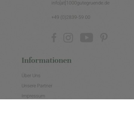
info[at]1000gutegruende.de
+49 (0)2839-59 00
Informationen
Über Uns
Unsere Partner
Impressum
Datenschutzerklärung
Presse
Cookie Einstellungen