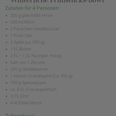
Winterliche Frühstücks-Bowl
Zutaten für 4 Personen:
200 g geschälte Hirse
200 ml Milch
2 Päckchen Vanillezucker
1 Prise Salz
3 Äpfel (ca. 500 g)
1 EL Butter
2 EL + 1 EL flüssiger Honig
Saft von 1 Zitrone
250 g Heidelbeeren
1 kleiner Granatapfel (ca. 350 g)
500 g Speisequark
ca. 8 EL Granatapfelsaft
½ TL Zimt
6–8 Stiele Minze
Zubereitung: