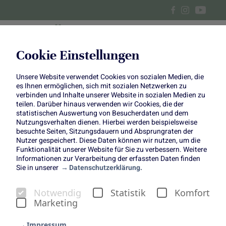
Cookie Einstellungen
Unsere Website verwendet Cookies von sozialen Medien, die
Winterliche Rezeptideen
es Ihnen ermöglichen, sich mit sozialen Netzwerken zu
verbinden und Inhalte unserer Website in sozialen Medien zu
teilen. Darüber hinaus verwenden wir Cookies, die der
statistischen Auswertung von Besucherdaten und dem
Nutzungsverhalten dienen. Hierbei werden beispielsweise
besuchte Seiten, Sitzungsdauern und Absprungraten der
Nutzer gespeichert. Diese Daten können wir nutzen, um die
Funktionalität unserer Website für Sie zu verbessern. Weitere
Winterliche Rezeptideen
Informationen zur Verarbeitung der erfassten Daten finden
Sie in unserer
Datenschutzerklärung.
"Was esse ich heute?" ist wohl eine Frage, die man sich
sehr oft stellt und versucht mit möglichst viel
Notwendig
Statistik
Komfort
Abwechslung zu beantworten. Damit wir beim Kochen
Marketing
nicht auch dem Winterblues verfallen, haben wir euch drei
Rezepte für euer Frühstück, Mittagessen und Abendessen
Impressum