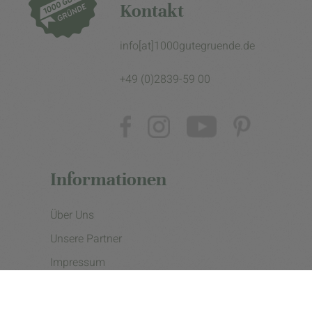
Kontakt
info[at]1000gutegruende.de
+49 (0)2839-59 00
Informationen
Über Uns
Unsere Partner
Impressum
Datenschutzerklärung
Presse