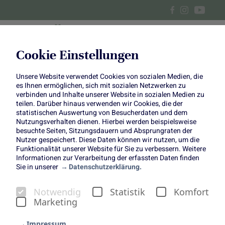
Cookie Einstellungen
Unsere Website verwendet Cookies von sozialen Medien, die
DIY Gesteck mit Blumen und
es Ihnen ermöglichen, sich mit sozialen Netzwerken zu
verbinden und Inhalte unserer Website in sozialen Medien zu
Kerze
teilen. Darüber hinaus verwenden wir Cookies, die der
statistischen Auswertung von Besucherdaten und dem
Nutzungsverhalten dienen. Hierbei werden beispielsweise
Dekoration im Frühling für Tisch
besuchte Seiten, Sitzungsdauern und Absprungraten der
Nutzer gespeichert. Diese Daten können wir nutzen, um die
oder Sideboard
Funktionalität unserer Website für Sie zu verbessern. Weitere
Informationen zur Verarbeitung der erfassten Daten finden
Sie in unserer
Datenschutzerklärung.
Notwendig
Statistik
Komfort
Marketing
Wenn der Frühling in den Startlöchern steht und sich
Impressum