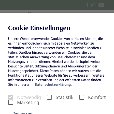
Cookie Einstellungen
Unsere Website verwendet Cookies von sozialen Medien, die
Heidelbeerkuchen mit Oreo-
es Ihnen ermöglichen, sich mit sozialen Netzwerken zu
verbinden und Inhalte unserer Website in sozialen Medien zu
Boden
teilen. Darüber hinaus verwenden wir Cookies, die der
statistischen Auswertung von Besucherdaten und dem
Nutzungsverhalten dienen. Hierbei werden beispielsweise
Heidelbeeren treffen Oreo Kekse
besuchte Seiten, Sitzungsdauern und Absprungraten der
Nutzer gespeichert. Diese Daten können wir nutzen, um die
Funktionalität unserer Website für Sie zu verbessern. Weitere
Informationen zur Verarbeitung der erfassten Daten finden
Sie in unserer
Datenschutzerklärung.
Notwendig
Statistik
Komfort
Marketing
Heidelbeeren sind im Sommer und Herbst ein perfekter,
gesunder Snack für Zwischendurch. Ab und zu darf es
Impressum