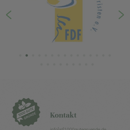
Kontakt
info[at]1000gutegruende.de