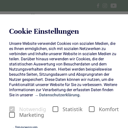
Cookie Einstellungen
Unsere Website verwendet Cookies von sozialen Medien, die
Shepherd’s Pie mit
es Ihnen ermöglichen, sich mit sozialen Netzwerken zu
verbinden und Inhalte unserer Website in sozialen Medien zu
Topinambur-Püree
teilen. Darüber hinaus verwenden wir Cookies, die der
statistischen Auswertung von Besucherdaten und dem
Nutzungsverhalten dienen. Hierbei werden beispielsweise
“Altes” Gemüse neu entdeckt
besuchte Seiten, Sitzungsdauern und Absprungraten der
Nutzer gespeichert. Diese Daten können wir nutzen, um die
Funktionalität unserer Website für Sie zu verbessern. Weitere
Informationen zur Verarbeitung der erfassten Daten finden
Sie in unserer
Datenschutzerklärung.
Notwendig
Statistik
Komfort
Marketing
Immer mehr Gemüsesorten, die früher ganz
selbstverständlich zum Speiseplan gehörten, finden ihren
Impressum