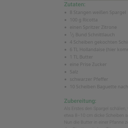
Zutaten:
8 Stangen weißen Spargel
100 g Ricotta
einen Spritzer Zitrone
1
⁄
Bund Schnittlauch
2
4 Scheiben gekochten Sch
6 TL Hollandaise (hier ko
1 TL Butter
eine Prise Zucker
Salz
schwarzer Pfeffer
10 Scheiben Baguette nac
Zubereitung:
Als Erstes den Spargel schälen
etwa 8–10 cm dicke Scheiben s
Nun die Butter in einer Pfanne 