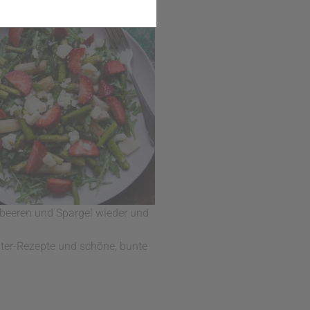
dbeeren und Spargel wieder und
Oster-Rezepte und schöne, bunte