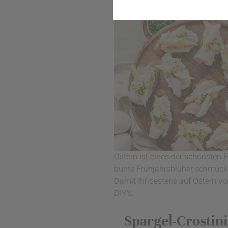
Leckere Rezepte & einfa
Komfort
Marketing
Ostern ist eines der schönsten
bunte Frühjahrsblüher schmück
Damit Ihr bestens auf Ostern vo
DIY's.
Spargel-Crostini