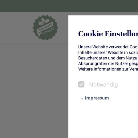
Blumen und Pf
Cookie Einstell
Unsere Website verwendet Cooki
Inhalte unserer Website in soz
Besucherdaten und dem Nutzung
Absprungraten der Nutzer gespe
Weitere Informationen zur Vera
Notwendig
Impressum
Notwendig
Ostern
Statistik