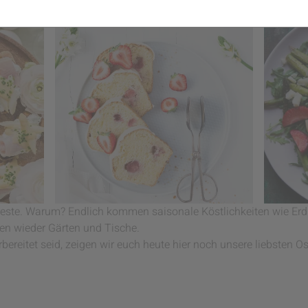
che DIY's
 Feste. Warum? Endlich kommen saisonale Köstlichkeiten wie Er
en wieder Gärten und Tische.
rbereitet seid, zeigen wir euch heute hier noch unsere liebsten 