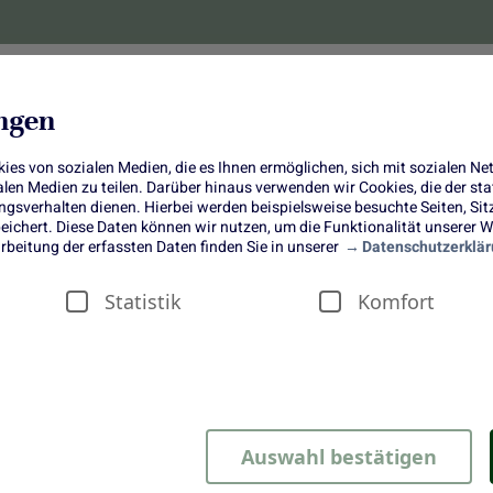
lanzen
Obst und Gemüse
10 Jahre
Bonus-
ungen
es von sozialen Medien, die es Ihnen ermöglichen, sich mit sozialen N
ialen Medien zu teilen. Darüber hinaus verwenden wir Cookies, die der s
sverhalten dienen. Hierbei werden beispielsweise besuchte Seiten, Si
ichert. Diese Daten können wir nutzen, um die Funktionalität unserer We
Ostern: Rezepte & DIY's
rbeitung der erfassten Daten finden Sie in unserer
Datenschutzerklär
Statistik
Komfort
Auswahl bestätigen