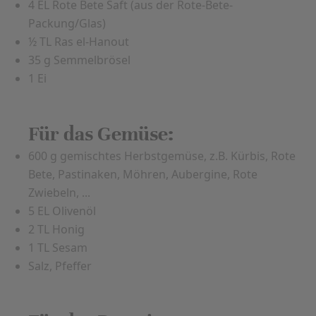
4 EL Rote Bete Saft (aus der Rote-Bete-
Packung/Glas)
½ TL Ras el-Hanout
35 g Semmelbrösel
1 Ei
Für das Gemüse:
600 g gemischtes Herbstgemüse, z.B. Kürbis, Rote
Bete, Pastinaken, Möhren, Aubergine, Rote
Zwiebeln, ...
5 EL Olivenöl
2 TL Honig
1 TL Sesam
Salz, Pfeffer