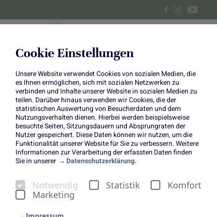
Cookie Einstellungen
Unsere Website verwendet Cookies von sozialen Medien, die
Rhabarber-Baiser-Kuchen mit
es Ihnen ermöglichen, sich mit sozialen Netzwerken zu
verbinden und Inhalte unserer Website in sozialen Medien zu
Mandeln
teilen. Darüber hinaus verwenden wir Cookies, die der
statistischen Auswertung von Besucherdaten und dem
Nutzungsverhalten dienen. Hierbei werden beispielsweise
besuchte Seiten, Sitzungsdauern und Absprungraten der
Nutzer gespeichert. Diese Daten können wir nutzen, um die
Funktionalität unserer Website für Sie zu verbessern. Weitere
Informationen zur Verarbeitung der erfassten Daten finden
Sie in unserer
Datenschutzerklärung.
Rhabarber-Baiser-Kuchen mit
Notwendig
Statistik
Komfort
Mandeln
Marketing
Ein süßer Frühjahrsklassiker
Impressum