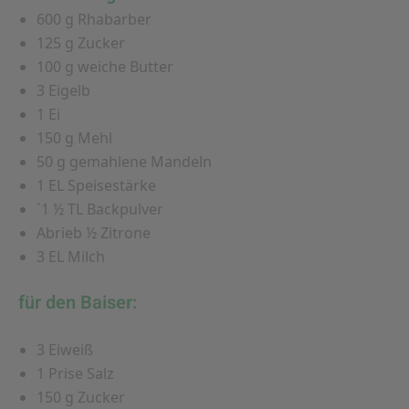
600 g Rhabarber
125 g Zucker
100 g weiche Butter
3 Eigelb
1 Ei
150 g Mehl
50 g gemahlene Mandeln
1 EL Speisestärke
´1 ½ TL Backpulver
Abrieb ½ Zitrone
3 EL Milch
für den Baiser:
3 Eiweiß
1 Prise Salz
150 g Zucker