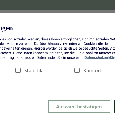
lanzen
Obst und Gemüse
10 Jahre
Bonus-
ungen
es von sozialen Medien, die es Ihnen ermöglichen, sich mit sozialen N
ialen Medien zu teilen. Darüber hinaus verwenden wir Cookies, die der s
sverhalten dienen. Hierbei werden beispielsweise besuchte Seiten, Si
ichert. Diese Daten können wir nutzen, um die Funktionalität unserer We
Weißkohl-Bomb
rbeitung der erfassten Daten finden Sie in unserer
Datenschutzerklär
Statistik
Komfort
Auswahl bestätigen