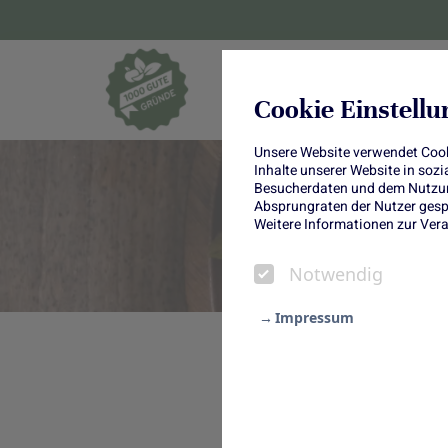
Blumen und Pf
Cookie Einstell
Unsere Website verwendet Cooki
Inhalte unserer Website in soz
Besucherdaten und dem Nutzung
Absprungraten der Nutzer gespe
Weitere Informationen zur Vera
Notwendig
Impressum
Notwendig
Weißkohl-Bomb
Statistik