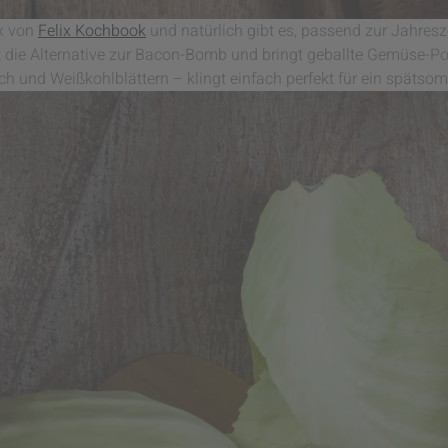
ix von
Felix Kochbook
und natürlich gibt es, passend zur Jahresz
 die Alternative zur Bacon-Bomb und bringt geballte Gemüse-Po
ch und Weißkohlblättern – klingt einfach perfekt für ein spätsom