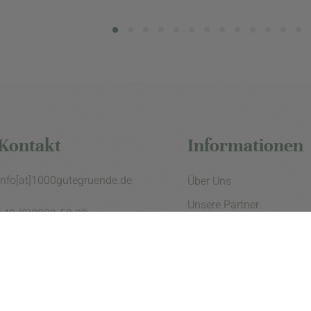
Kontakt
Informationen
info[at]1000gutegruende.de
Über Uns
Unsere Partner
+49 (0)2839-59 00
Impressum
Datenschutzerklärung
Presse
Cookie Einstellungen