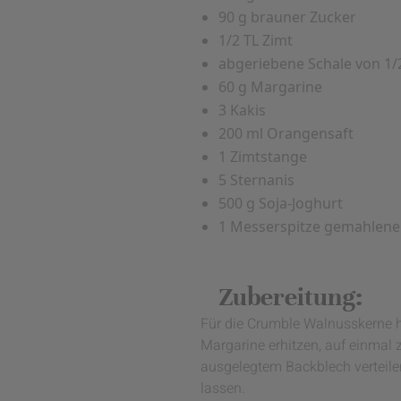
90 g brauner Zucker
1/2 TL Zimt
abgeriebene Schale von 1/
60 g Margarine
3 Kakis
200 ml Orangensaft
1 Zimtstange
5 Sternanis
500 g Soja-Joghurt
1 Messerspitze gemahlene 
Zubereitung:
Für die Crumble Walnusskerne h
Margarine erhitzen, auf einmal
ausgelegtem Backblech verteile
lassen.