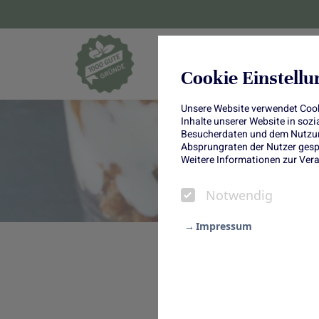
Blumen und Pf
Cookie Einstell
Unsere Website verwendet Cooki
Inhalte unserer Website in soz
Besucherdaten und dem Nutzung
Absprungraten der Nutzer gespe
Weitere Informationen zur Vera
Notwendig
Impressum
Notwendig
Winter-Crumble 
Statistik