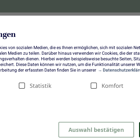
lanzen
Obst und Gemüse
10 Jahre
Bonus-
ungen
es von sozialen Medien, die es Ihnen ermöglichen, sich mit sozialen N
ialen Medien zu teilen. Darüber hinaus verwenden wir Cookies, die der s
sverhalten dienen. Hierbei werden beispielsweise besuchte Seiten, Si
ichert. Diese Daten können wir nutzen, um die Funktionalität unserer We
Winter-Crumble mit Kaki und Zim
rbeitung der erfassten Daten finden Sie in unserer
Datenschutzerklär
Statistik
Komfort
mit Kaki & Zimt
Auswahl bestätigen