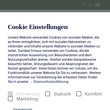
Cookie Einstellungen
Unsere Website verwendet Cookies von sozialen Medien, die
Gesundes Essen von der
es Ihnen ermöglichen, sich mit sozialen Netzwerken zu
verbinden und Inhalte unserer Website in sozialen Medien zu
Stange
teilen. Darüber hinaus verwenden wir Cookies, die der
statistischen Auswertung von Besucherdaten und dem
Nutzungsverhalten dienen. Hierbei werden beispielsweise
besuchte Seiten, Sitzungsdauern und Absprungraten der
Nutzer gespeichert. Diese Daten können wir nutzen, um die
Funktionalität unserer Website für Sie zu verbessern. Weitere
Informationen zur Verarbeitung der erfassten Daten finden
Sie in unserer
Datenschutzerklärung.
Gesundes Essen von der
Notwendig
Statistik
Komfort
Stange
Marketing
Lauch hat das ganze Jahr Saison, ist köstlich,
Impressum