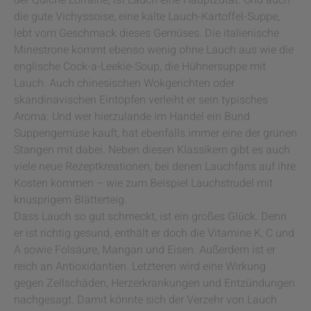
der Quiche Lorraine, ist Lauch eine Hauptzutat. Und auch
die gute Vichyssoise, eine kalte Lauch-Kartoffel-Suppe,
lebt vom Geschmack dieses Gemüses. Die italienische
Minestrone kommt ebenso wenig ohne Lauch aus wie die
englische Cock-a-Leekie-Soup, die Hühnersuppe mit
Lauch. Auch chinesischen Wokgerichten oder
skandinavischen Eintöpfen verleiht er sein typisches
Aroma. Und wer hierzulande im Handel ein Bund
Suppengemüse kauft, hat ebenfalls immer eine der grünen
Stangen mit dabei. Neben diesen Klassikern gibt es auch
viele neue Rezeptkreationen, bei denen Lauchfans auf ihre
Kosten kommen – wie zum Beispiel Lauchstrudel mit
knusprigem Blätterteig.
Dass Lauch so gut schmeckt, ist ein großes Glück. Denn
er ist richtig gesund, enthält er doch die Vitamine K, C und
A sowie Folsäure, Mangan und Eisen. Außerdem ist er
reich an Antioxidantien. Letzteren wird eine Wirkung
gegen Zellschäden, Herzerkrankungen und Entzündungen
nachgesagt. Damit könnte sich der Verzehr von Lauch