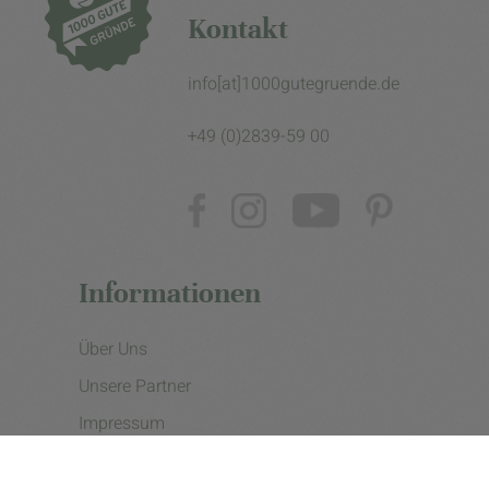
Kontakt
info[at]1000gutegruende.de
+49 (0)2839-59 00
Informationen
Über Uns
Unsere Partner
Impressum
Datenschutzerklärung