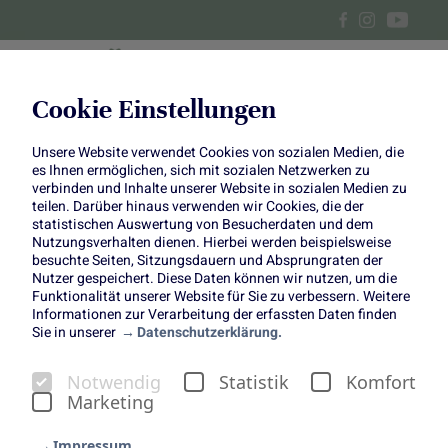
Cookie Einstellungen
Unsere Website verwendet Cookies von sozialen Medien, die
Fenchelsalat
es Ihnen ermöglichen, sich mit sozialen Netzwerken zu
verbinden und Inhalte unserer Website in sozialen Medien zu
teilen. Darüber hinaus verwenden wir Cookies, die der
Food Pairing auf besondere Art
statistischen Auswertung von Besucherdaten und dem
Nutzungsverhalten dienen. Hierbei werden beispielsweise
besuchte Seiten, Sitzungsdauern und Absprungraten der
Nutzer gespeichert. Diese Daten können wir nutzen, um die
Funktionalität unserer Website für Sie zu verbessern. Weitere
Informationen zur Verarbeitung der erfassten Daten finden
Sie in unserer
Datenschutzerklärung.
Wusstest ihr, dass in Fenchel doppelt so viel Vitamin C
Notwendig
Statistik
Komfort
steckt wie in Orangen? Darüber hinaus enthält Fenchel
Marketing
Folsäure, Magnesium, Eisen und Kalium. In diesem
Gericht haben wir den besonderen Geschmack des
Impressum