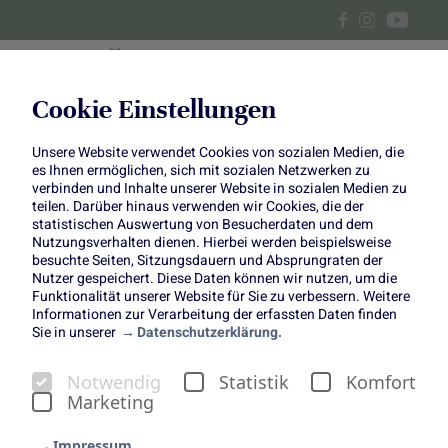
Cookie Einstellungen
Unsere Website verwendet Cookies von sozialen Medien, die
DIY: Blumiger Osterhase
es Ihnen ermöglichen, sich mit sozialen Netzwerken zu
verbinden und Inhalte unserer Website in sozialen Medien zu
teilen. Darüber hinaus verwenden wir Cookies, die der
statistischen Auswertung von Besucherdaten und dem
Nutzungsverhalten dienen. Hierbei werden beispielsweise
besuchte Seiten, Sitzungsdauern und Absprungraten der
Nutzer gespeichert. Diese Daten können wir nutzen, um die
Funktionalität unserer Website für Sie zu verbessern. Weitere
DIY: Blumiger Osterhase
Informationen zur Verarbeitung der erfassten Daten finden
Sie in unserer
Datenschutzerklärung.
Das Osterfest kommt immer näher und bei den meisten
von uns sind die Vorbereitungen hierfür in vollem Gange.
Notwendig
Statistik
Komfort
Wie sieht es denn bei euch aus? Habt ihr euer Zuhause
Marketing
schon österlich dekoriert oder seid ihr noch auf der Suche
nach etwas Passendem? Dann lasst euch doch gerne von
Impressum