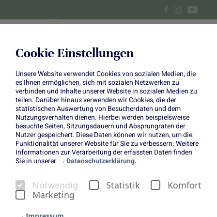
Cookie Einstellungen
Unsere Website verwendet Cookies von sozialen Medien, die
DIY Blumenbox zum
es Ihnen ermöglichen, sich mit sozialen Netzwerken zu
verbinden und Inhalte unserer Website in sozialen Medien zu
Valentinstag
teilen. Darüber hinaus verwenden wir Cookies, die der
statistischen Auswertung von Besucherdaten und dem
Nutzungsverhalten dienen. Hierbei werden beispielsweise
Trendige Liebesgrüße: Blüten in
besuchte Seiten, Sitzungsdauern und Absprungraten der
Nutzer gespeichert. Diese Daten können wir nutzen, um die
der Geschenkbox
Funktionalität unserer Website für Sie zu verbessern. Weitere
Informationen zur Verarbeitung der erfassten Daten finden
Sie in unserer
Datenschutzerklärung.
Notwendig
Statistik
Komfort
Marketing
Liebe ist etwas Wunderbares. Deshalb sagen Verliebte in
Impressum