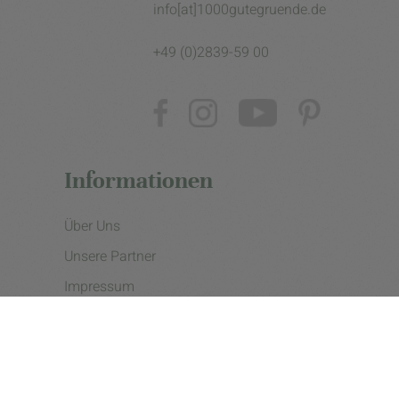
info[at]1000gutegruende.de
+49 (0)2839-59 00
Informationen
Über Uns
Unsere Partner
Impressum
Datenschutzerklärung
Presse
Cookie Einstellungen