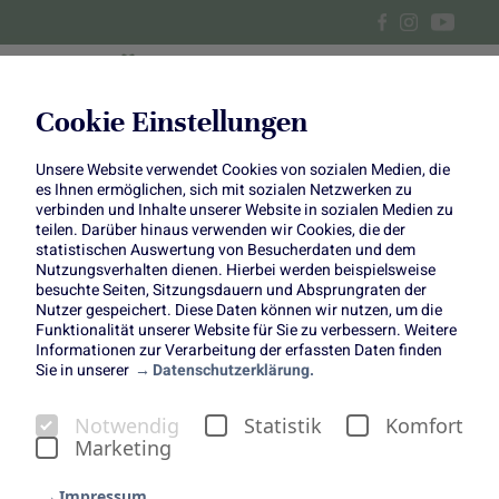
Cookie Einstellungen
Unsere Website verwendet Cookies von sozialen Medien, die
Romantisch im August mit
es Ihnen ermöglichen, sich mit sozialen Netzwerken zu
verbinden und Inhalte unserer Website in sozialen Medien zu
dem Rittersporn
teilen. Darüber hinaus verwenden wir Cookies, die der
statistischen Auswertung von Besucherdaten und dem
Nutzungsverhalten dienen. Hierbei werden beispielsweise
besuchte Seiten, Sitzungsdauern und Absprungraten der
Nutzer gespeichert. Diese Daten können wir nutzen, um die
Funktionalität unserer Website für Sie zu verbessern. Weitere
Informationen zur Verarbeitung der erfassten Daten finden
Sie in unserer
Datenschutzerklärung.
Romantisch im August mit
Notwendig
Statistik
Komfort
dem Rittersporn
Marketing
Die Farbe Blau und der Rittersporn sind im August das
romantische Dream-Team in unserer Jahreskampagne
Impressum