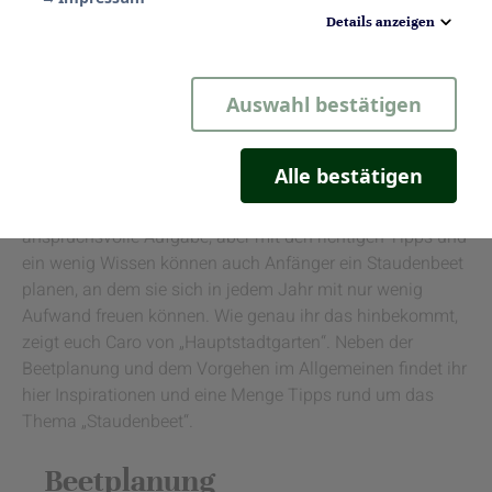
Details anzeigen
Notwendig
Auswahl bestätigen
Statistik
Komfort
Alle bestätigen
Marketing
Das Anlegen eines Staudenbeetes ist eine eher
anspruchsvolle Aufgabe, aber mit den richtigen Tipps und
ein wenig Wissen können auch Anfänger ein Staudenbeet
planen, an dem sie sich in jedem Jahr mit nur wenig
Aufwand freuen können. Wie genau ihr das hinbekommt,
zeigt euch Caro von „Hauptstadtgarten“. Neben der
Beetplanung und dem Vorgehen im Allgemeinen findet ihr
hier Inspirationen und eine Menge Tipps rund um das
Thema „Staudenbeet“.
Beetplanung