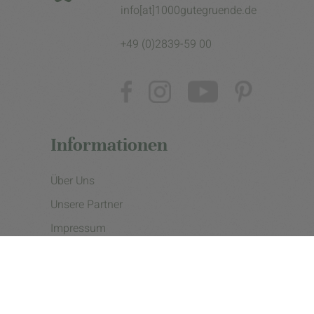
info[at]1000gutegruende.de
+49 (0)2839-59 00
Informationen
Über Uns
Unsere Partner
Impressum
Datenschutzerklärung
Presse
Cookie Einstellungen