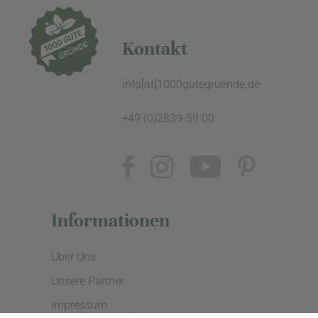
Kontakt
info[at]1000gutegruende.de
+49 (0)2839-59 00
Informationen
Über Uns
Unsere Partner
Impressum