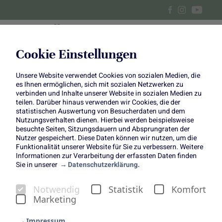
Cookie Einstellungen
Unsere Website verwendet Cookies von sozialen Medien, die
Sommer auf dem Balkon: Ein
es Ihnen ermöglichen, sich mit sozialen Netzwerken zu
verbinden und Inhalte unserer Website in sozialen Medien zu
florales Plüsch-Arrangement
teilen. Darüber hinaus verwenden wir Cookies, die der
statistischen Auswertung von Besucherdaten und dem
Nutzungsverhalten dienen. Hierbei werden beispielsweise
besuchte Seiten, Sitzungsdauern und Absprungraten der
Nutzer gespeichert. Diese Daten können wir nutzen, um die
Funktionalität unserer Website für Sie zu verbessern. Weitere
Informationen zur Verarbeitung der erfassten Daten finden
Sie in unserer
Datenschutzerklärung.
Der Sommer ist da – und mit
Notwendig
Statistik
Komfort
ihm die Lust, es sich draußen
Marketing
schön zu machen. Ob
Impressum