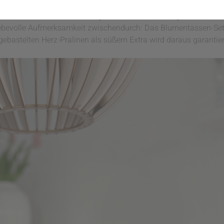
a von
@wohnverzaubert
euch, wie ihr aus vier schlichten Tassen,
önliches DIY kreiert, das garantiert in Erinnerung bleibt.
iebevolle Aufmerksamkeit zwischendurch: Das Blumentassen-Set v
 gebastelten Herz-Pralinen als süßem Extra wird daraus garantier