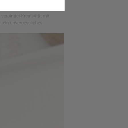
 einem Stift und frischen
erbindet Kreativität mit
t ein unvergessliches