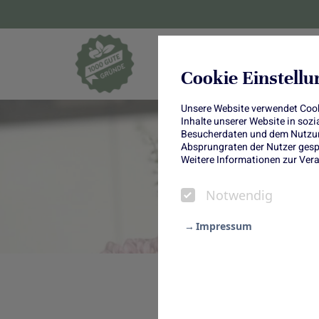
Blumen und Pf
Cookie Einstell
Unsere Website verwendet Cooki
Inhalte unserer Website in soz
Besucherdaten und dem Nutzung
Absprungraten der Nutzer gespe
Weitere Informationen zur Vera
Notwendig
Impressum
Notwendig
Blumen zum Muttertag gehen ein
Statistik