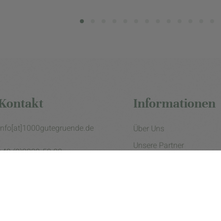
Kontakt
Informationen
info[at]1000gutegruende.de
Über Uns
Unsere Partner
+49 (0)2839-59 00
Impressum
Datenschutzerklärung
Presse
Cookie Einstellungen