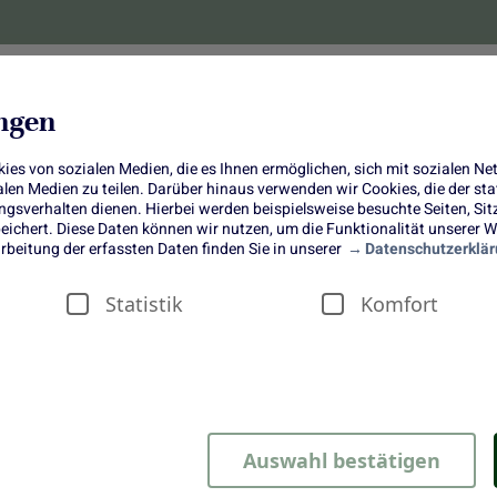
lanzen
Obst und Gemüse
10 Jahre
Bonus-
ungen
es von sozialen Medien, die es Ihnen ermöglichen, sich mit sozialen N
ialen Medien zu teilen. Darüber hinaus verwenden wir Cookies, die der s
sverhalten dienen. Hierbei werden beispielsweise besuchte Seiten, Si
ichert. Diese Daten können wir nutzen, um die Funktionalität unserer We
Ein Geschenk mit Herz |
rbeitung der erfassten Daten finden Sie in unserer
Datenschutzerklär
Blumentassen-Set zum Muttertag
Statistik
Komfort
Auswahl bestätigen
fach immer – aber wie wäre es dieses Jahr mit einem kleinen U