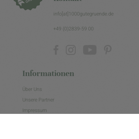
info[at]1000gutegruende.de
+49 (0)2839-59 00
Informationen
Über Uns
Unsere Partner
Impressum
Datenschutzerklärung
Presse