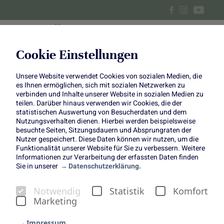
Cookie Einstellungen
Unsere Website verwendet Cookies von sozialen Medien, die
Süß-scharfer Glasnudelsalat
es Ihnen ermöglichen, sich mit sozialen Netzwerken zu
verbinden und Inhalte unserer Website in sozialen Medien zu
mit Aprikosen
teilen. Darüber hinaus verwenden wir Cookies, die der
statistischen Auswertung von Besucherdaten und dem
Nutzungsverhalten dienen. Hierbei werden beispielsweise
besuchte Seiten, Sitzungsdauern und Absprungraten der
Nutzer gespeichert. Diese Daten können wir nutzen, um die
Funktionalität unserer Website für Sie zu verbessern. Weitere
Informationen zur Verarbeitung der erfassten Daten finden
Unser Partner "
Einfach Hausgemacht
" hat einen leckeren
Sie in unserer
Datenschutzerklärung.
Glasnudelsalat mit Aprikosen kreiert - perfekt auch zum
Grillen.
Notwendig
Statistik
Komfort
Marketing
Impressum