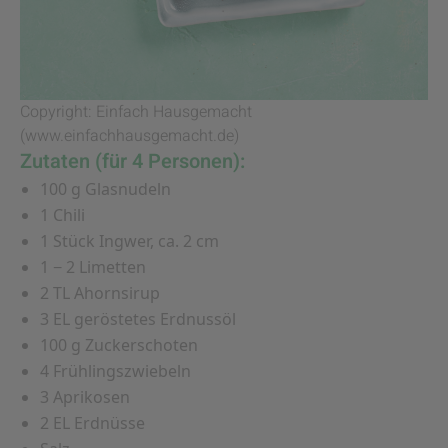
Copyright: Einfach Hausgemacht
(www.einfachhausgemacht.de)
Zutaten (für 4 Personen):
100 g Glasnudeln
1 Chili
1 Stück Ingwer, ca. 2 cm
1 − 2 Limetten
2 TL Ahornsirup
3 EL geröstetes Erdnussöl
100 g Zuckerschoten
4 Frühlingszwiebeln
3 Aprikosen
2 EL Erdnüsse