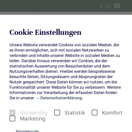
Cookie Einstellungen
Unsere Website verwendet Cookies von sozialen Medien, die
Rote Beete Carpaccio mit Salat
es Ihnen ermöglichen, sich mit sozialen Netzwerken zu
verbinden und Inhalte unserer Website in sozialen Medien zu
teilen. Darüber hinaus verwenden wir Cookies, die der
statistischen Auswertung von Besucherdaten und dem
Nutzungsverhalten dienen. Hierbei werden beispielsweise
besuchte Seiten, Sitzungsdauern und Absprungraten der
Rote Bete erlebt momentan in neuen Variationen ein
Nutzer gespeichert. Diese Daten können wir nutzen, um die
Funktionalität unserer Website für Sie zu verbessern. Weitere
wahres Comeback – übrigens ist auch Rote Beete mit
Informationen zur Verarbeitung der erfassten Daten finden
Doppel-E korrekt. Weil Rote Bete auch eines unserer
Sie in unserer
Datenschutzerklärung.
liebsten heimischen Produkte ist, möchten wir euch
natürlich auch da mit passenden Rezepten versorgen.
Notwendig
Statistik
Komfort
Ganz einfach lässt sich das Rote Bete Carpaccio mit Salat
Marketing
zubereiten, wie Berit von Marmeladekisses zeigt. Süße
Impressum