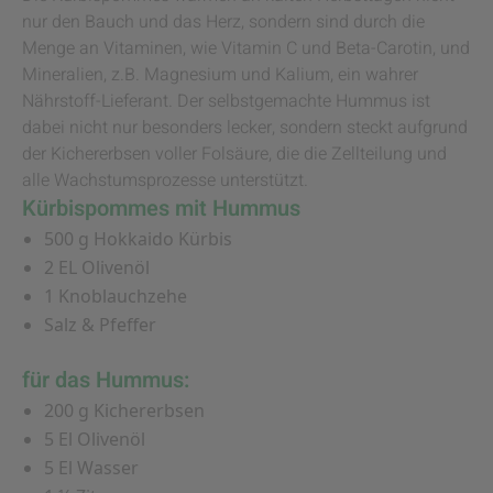
nur den Bauch und das Herz, sondern sind durch die
Menge an Vitaminen, wie Vitamin C und Beta-Carotin, und
Mineralien, z.B. Magnesium und Kalium, ein wahrer
Nährstoff-Lieferant. Der selbstgemachte Hummus ist
dabei nicht nur besonders lecker, sondern steckt aufgrund
der Kichererbsen voller Folsäure, die die Zellteilung und
alle Wachstumsprozesse unterstützt.
Kürbispommes mit Hummus
500 g Hokkaido Kürbis
2 EL Olivenöl
1 Knoblauchzehe
Salz & Pfeffer
für das Hummus:
200 g Kichererbsen
5 El Olivenöl
5 El Wasser