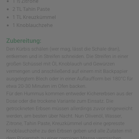
1 ½ Zitrone
2 TL Tahin Paste
1 TL Kreuzkümmel
1 Knoblauchzehe
Zubereitung:
Den Kürbis schälen (wer mag, lässt die Schale dran),
entkernen und in Streifen schneiden. Die Streifen in einer
großen Schüssel mit Öl, Knoblauch und Gewürzen
vermengen und anschließend auf einem mit Backpapier
ausgelegtem Blech oder in einer Auflaufform bei 180°C für
etwa 20-30 Minuten im Ofen backen.
Für den Hummus kommen entweder Kichererbsen aus der
Dose oder die trockene Variante zum Einsatz. Die
getrockneten Erbsen müssen allerdings zuvor eingeweicht
werden, am besten über Nacht. Nun Olivenöl, Wasser,
Zitrone, Tahin Paste, Kreuzkümmel und eine gepresste
Knoblauchzehe zu den Erbsen geben und alle Zutaten mit
dem Pürierstab zu einer cremigen Masse vermischen.