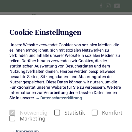
Cookie Einstellungen
Unsere Website verwendet Cookies von sozialen Medien, die
Lecker & fit durch die
es Ihnen ermöglichen, sich mit sozialen Netzwerken zu
verbinden und Inhalte unserer Website in sozialen Medien zu
Schwangerschaft
teilen. Darüber hinaus verwenden wir Cookies, die der
statistischen Auswertung von Besucherdaten und dem
Nutzungsverhalten dienen. Hierbei werden beispielsweise
besuchte Seiten, Sitzungsdauern und Absprungraten der
Nutzer gespeichert. Diese Daten können wir nutzen, um die
Funktionalität unserer Website für Sie zu verbessern. Weitere
Informationen zur Verarbeitung der erfassten Daten finden
Ihr wollt euch während der Schwangerschaft ausgewogen
Sie in unserer
Datenschutzerklärung.
und gesund ernähren, dabei aber auf den Genuss nicht
verzichten? Dann hilft euch dieser „Full Day of Eating“-
Notwendig
Statistik
Komfort
Plan weiter! Gemeinsam mit
Sylvi, Bloggerin auf „Sylvis
Marketing
Lifestyle“
und junge Mutter eines Jungen, zeigen wir euch
vier leckere Mahlzeiten für den ganzen Tag, mit denen ihr
Impressum