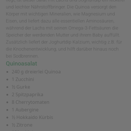
liegt, ist dieser Salat mit Lachs und Joghurtdip ein leckerer
und leichter Nährstoffbringer. Die Quinoa versorgt den
Körper mit wichtigen Mineralien, wie Magnesium und
Eisen, und liefert dazu alle essentiellen Aminosäuren,
während der Lachs mit seinen Omega-3-Fettsäuren die
Speicher der werdenden Mutter und ihrem Baby auffüllt.
Zusätzlich liefert der Joghurtdip Kalzium, wichtig z.B. für
die Knochenentwicklung, und hilft darüber hinaus noch
bei Sodbrennen.
Quinoasalat
240 g dreierlei Quinoa
1 Zucchini
½ Gurke
2 Spitzpaprika
8 Cherrytomaten
1 Aubergine
½ Hokkaido Kürbis
½ Zitrone