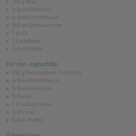
250 g Mais
½ Bund Petersilie
½ Bund Schnittlauch
500 ml Gemüsebrühe
1 EL Öl
2 Lachsfilets
Salz & Pfeffer
Für den Joghurtdip:
250 g Naturjoghurt (1,5% Fett)
½ Bund Schnittlauch
½ Bund Petersilie
½ Gurke
1 Knoblauchzehe
½ Zitrone
Salz & Pfeffer
Zubereitung: