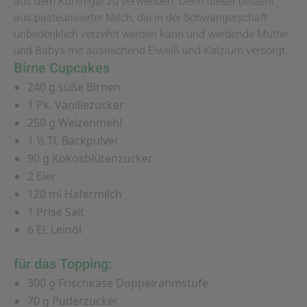
aus dem Kühlregal zu verwenden. Denn dieser besteht
aus pasteurisierter Milch, die in der Schwangerschaft
unbedenklich verzehrt werden kann und werdende Mutter
und Babys mit ausreichend Eiweiß und Kalzium versorgt.
Birne Cupcakes
240 g süße Birnen
1 Pk. Vanillezucker
250 g Weizenmehl
1 ½ TL Backpulver
90 g Kokosblütenzucker
2 Eier
120 ml Hafermilch
1 Prise Salt
6 EL Leinöl
für das Topping:
300 g Frischkäse Doppelrahmstufe
70 g Puderzucker