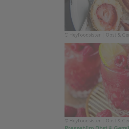
© HeyFoodsister | Obst & G
© HeyFoodsister | Obst & G
Pressebüro Obst & Gemü