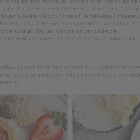
so richtig ausleben möchte, der kann sich in der Ideenküche der 
nspirieren lassen. In den köstlichen Rezepten von Ernährungs
 die ganze Beeren-Welt: ob Erdbeeren, Heidelbeeren, Himbeeren,
Initiative auch auf den sozialen Kanälen Instagram und Facebo
ationen rund um Obst und Gemüse auf dem Laufenden.
(inklusive Bildern und Bildunterschriften sowie Download-Links
ur Verfügung gestellten Bilder ausschließlich in direktem Zusa
n dürfen (d.h. beispielsweise nicht als Aufmacherbild ohne direk
redits an.