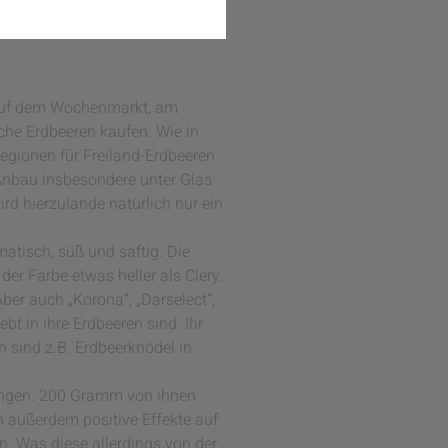
imbeeren, Stachel- und
be zu diesen köstlichen
b auf dem Wochenmarkt, am
che Erdbeeren kaufen. Wie in
egionen für Freiland-Erdbeeren
Anbau insbesondere unter Glas
rd hierzulande natürlich nur ein
matisch, süß und saftig. Die
der Farbe etwas heller als Clery.
ber auch „Korona“, „Darselect“,
bt in ihre Erdbeeren sind. Ihr
h sind z.B. Erdbeerknödel in
rangen. 200 Gramm von ihnen
 außerdem positive Effekte auf
n. Was diese allerdings von der