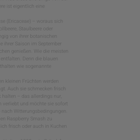
e ist eigentlich eine
se (Ericaceae) – woraus sich
llbeere, Staulbeere oder
ngig von ihrer botanischen
de ihrer Saison im September
uchen genießen. Wie die meisten
 entfalten. Denn die blauen
nthalten wie sogenannte
en kleinen Früchten werden
t. Auch sie schmecken frisch
 halten – das allerdings nur,
h verliebt und möchte sie sofort
 je nach Witterungsbedingungen.
 einen Raspberry Smash zu
ich frisch oder auch in Kuchen