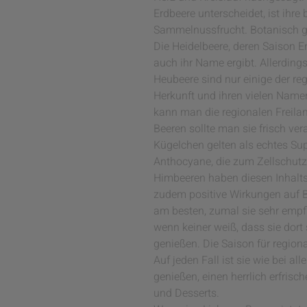
Erdbeere unterscheidet, ist ihre
Sammelnussfrucht. Botanisch g
Die Heidelbeere, deren Saison 
auch ihr Name ergibt. Allerding
Heubeere sind nur einige der re
Herkunft und ihren vielen Namen
kann man die regionalen Freilan
Beeren sollte man sie frisch ve
Kügelchen gelten als echtes Sup
Anthocyane, die zum Zellschutz 
Himbeeren haben diesen Inhalts
zudem positive Wirkungen auf 
am besten, zumal sie sehr empfi
wenn keiner weiß, dass sie dort s
genießen. Die Saison für region
Auf jeden Fall ist sie wie bei a
genießen, einen herrlich erfri
und Desserts.