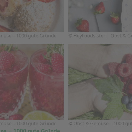
emüse – 1000 gute Gründe
© HeyFoodsister | Obst & 
emüse – 1000 gute Gründe
© Obst & Gemüse – 1000 gu
se – 1000 gute Gründe