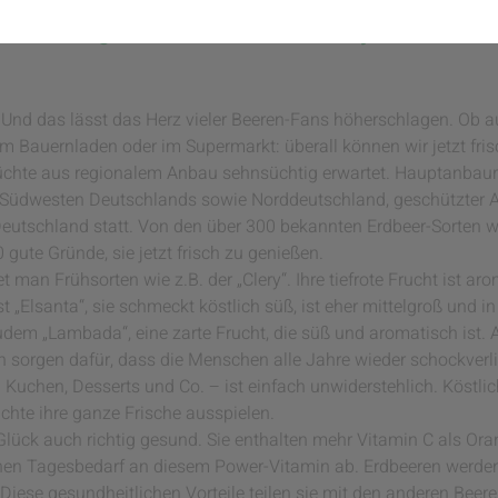
s überall. Und auch die Saison für Heidelbeeren, H
ld. So beginnt sie wieder: unsere alljährliche Lie
et! Und das lässt das Herz vieler Beeren-Fans höherschlagen. O
m Bauernladen oder im Supermarkt: überall können wir jetzt fris
üchte aus regionalem Anbau sehnsüchtig erwartet. Hauptanbaur
r Südwesten Deutschlands sowie Norddeutschland, geschützter 
eutschland statt. Von den über 300 bekannten Erdbeer-Sorten wi
 gute Gründe, sie jetzt frisch zu genießen.
 man Frühsorten wie z.B. der „Clery“. Ihre tiefrote Frucht ist aro
 „Elsanta“, sie schmeckt köstlich süß, ist eher mittelgroß und in 
udem „Lambada“, eine zarte Frucht, die süß und aromatisch ist. A
n sorgen dafür, dass die Menschen alle Jahre wieder schockverlie
Kuchen, Desserts und Co. – ist einfach unwiderstehlich. Köstlic
chte ihre ganze Frische ausspielen.
 Glück auch richtig gesund. Sie enthalten mehr Vitamin C als O
hen Tagesbedarf an diesem Power-Vitamin ab. Erdbeeren werden
Diese gesundheitlichen Vorteile teilen sie mit den anderen Beere