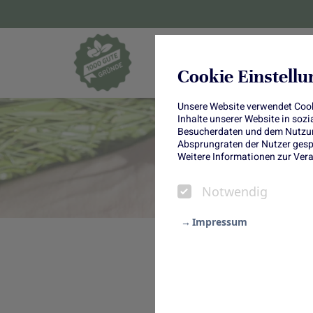
Blumen und Pf
Cookie Einstell
Unsere Website verwendet Cooki
Inhalte unserer Website in soz
Besucherdaten und dem Nutzung
Absprungraten der Nutzer gespe
Weitere Informationen zur Vera
Notwendig
Impressum
Notwendig
Frisch verliebt i
Statistik