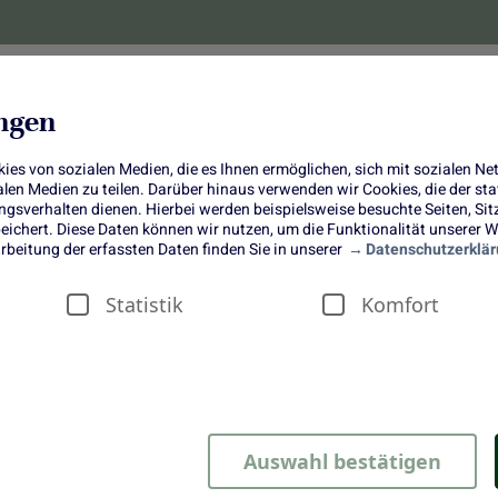
lanzen
Obst und Gemüse
10 Jahre
Bonus-
ungen
es von sozialen Medien, die es Ihnen ermöglichen, sich mit sozialen N
ialen Medien zu teilen. Darüber hinaus verwenden wir Cookies, die der s
sverhalten dienen. Hierbei werden beispielsweise besuchte Seiten, Si
ichert. Diese Daten können wir nutzen, um die Funktionalität unserer We
Frisch verliebt in alle Beeren
rbeitung der erfassten Daten finden Sie in unserer
Datenschutzerklär
Statistik
Komfort
n alle Beeren
Auswahl bestätigen