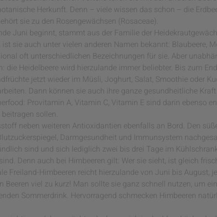
 botanische Herkunft. Denn – viele wissen das schon – die Erdbeer
ehört sie zu den Rosengewächsen (Rosaceae).
Ende Juni beginnt, stammt aus der Familie der Heidekrautgewäch
s ist sie auch unter vielen anderen Namen bekannt: Blaubeere, Mo
gional oft unterschiedlichen Bezeichnungen für sie. Aber unabhä
: die Heidelbeere wird hierzulande immer beliebter. Bis zum En
dfrüchte jetzt wieder im Müsli, Joghurt, Salat, Smoothie oder K
rarbeiten. Dann können sie auch ihre ganze gesundheitliche Kraft
erfood: Provitamin A, Vitamin C, Vitamin E sind darin ebenso e
beitragen sollen.
stoff neben weiteren Antioxidantien ebenfalls an Bord. Den süß
Blutzuckerspiegel, Darmgesundheit und Immunsystem nachgesag
ndlich sind und sich lediglich zwei bis drei Tage im Kühlschrank
ind. Denn auch bei Himbeeren gilt: Wer sie sieht, ist gleich frisc
ale Freiland-Himbeeren reicht hierzulande von Juni bis August,
llen Beeren viel zu kurz! Man sollte sie ganz schnell nutzen, um
schenden Sommerdrink. Hervorragend schmecken Himbeeren natürl