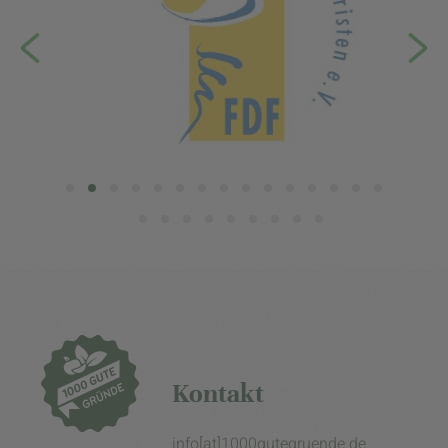
Kontakt
info[at]1000gutegruende.de