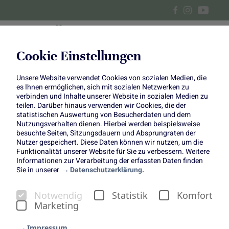
Cookie Einstellungen
Unsere Website verwendet Cookies von sozialen Medien, die
Centerpiece im September
es Ihnen ermöglichen, sich mit sozialen Netzwerken zu
verbinden und Inhalte unserer Website in sozialen Medien zu
teilen. Darüber hinaus verwenden wir Cookies, die der
statistischen Auswertung von Besucherdaten und dem
Nutzungsverhalten dienen. Hierbei werden beispielsweise
besuchte Seiten, Sitzungsdauern und Absprungraten der
So schön kann Spätsommer aussehen: Auf einem
Nutzer gespeichert. Diese Daten können wir nutzen, um die
Funktionalität unserer Website für Sie zu verbessern. Weitere
Holzbrett entsteht ein flexibles Centerpiece, das sich nach
Informationen zur Verarbeitung der erfassten Daten finden
Lust und Laune verschieben, drehen oder neu bestücken
Sie in unserer
Datenschutzerklärung.
lässt. Locker, lebendig und voller sommerlicher Energie –
genau richtig für lange Abende auf der Terrasse oder den
Notwendig
Statistik
Komfort
Esstisch daheim.
Marketing
Impressum