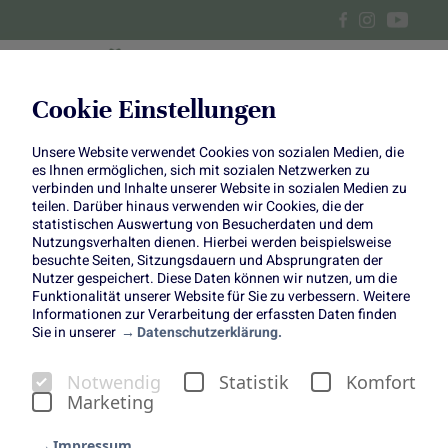
Cookie Einstellungen
Unsere Website verwendet Cookies von sozialen Medien, die
Centerpiece im Juni
es Ihnen ermöglichen, sich mit sozialen Netzwerken zu
verbinden und Inhalte unserer Website in sozialen Medien zu
Schwebender Sommerkranz
teilen. Darüber hinaus verwenden wir Cookies, die der
statistischen Auswertung von Besucherdaten und dem
Nutzungsverhalten dienen. Hierbei werden beispielsweise
mit tanzenden Blumen
besuchte Seiten, Sitzungsdauern und Absprungraten der
Nutzer gespeichert. Diese Daten können wir nutzen, um die
Funktionalität unserer Website für Sie zu verbessern. Weitere
Informationen zur Verarbeitung der erfassten Daten finden
Sie in unserer
Datenschutzerklärung.
Manchmal entstehen die schönsten Dekorationen ganz
Notwendig
Statistik
Komfort
nebenbei: Dieser luftige Blumenkranz hat sich während
Marketing
des Fotografierens ganz von selbst im Wind gedreht und
die Sommerblumen förmlich tanzen lassen. Das
Impressum