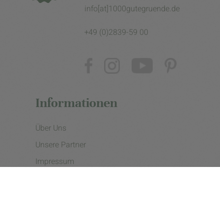
info[at]1000gutegruende.de
+49 (0)2839-59 00
Informationen
Über Uns
Unsere Partner
Impressum
Datenschutzerklärung
Presse
Cookie Einstellungen