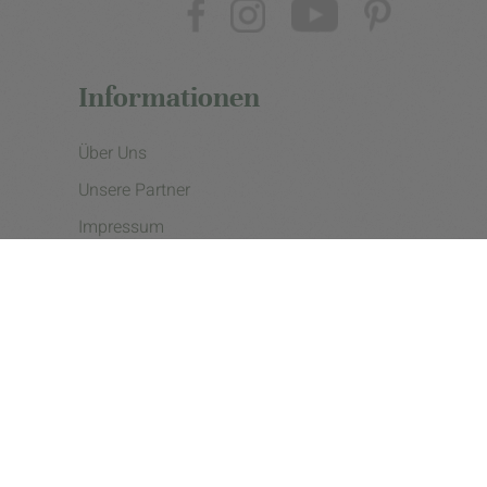
Informationen
Über Uns
Unsere Partner
Impressum
Datenschutzerklärung
Presse
Cookie Einstellungen
Copyright © 2026 - eine Initiative der Landgard eG