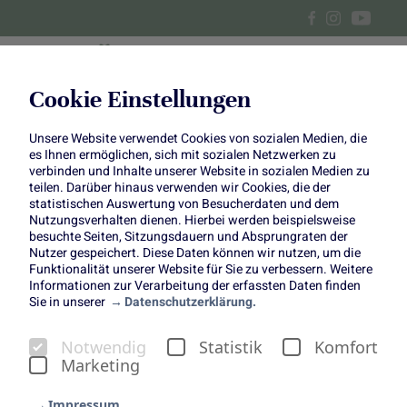
Cookie Einstellungen
Unsere Website verwendet Cookies von sozialen Medien, die
Bunter Herbst | Bunte Ernte
es Ihnen ermöglichen, sich mit sozialen Netzwerken zu
verbinden und Inhalte unserer Website in sozialen Medien zu
teilen. Darüber hinaus verwenden wir Cookies, die der
statistischen Auswertung von Besucherdaten und dem
Nutzungsverhalten dienen. Hierbei werden beispielsweise
besuchte Seiten, Sitzungsdauern und Absprungraten der
Nutzer gespeichert. Diese Daten können wir nutzen, um die
Funktionalität unserer Website für Sie zu verbessern. Weitere
Der Herbst ist alles andere als
Informationen zur Verarbeitung der erfassten Daten finden
Sie in unserer
Datenschutzerklärung.
grau – er ist bunt, vielfältig
und voller Überraschungen.
Notwendig
Statistik
Komfort
Marketing
Zwischen leuchtenden Blättern, farbenfrohen Pflanzen
und einer Fülle an saisonalen Schätzen lädt er dazu ein,
Impressum