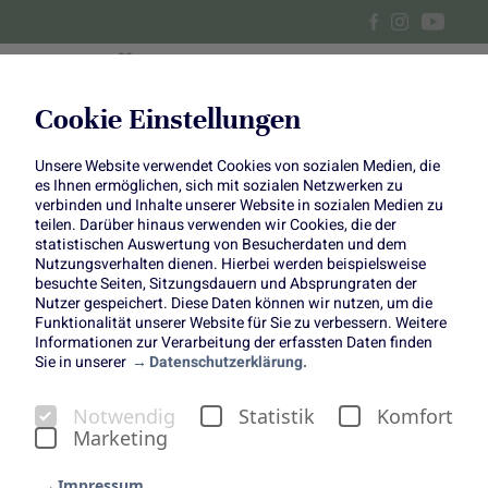
Cookie Einstellungen
Unsere Website verwendet Cookies von sozialen Medien, die
Frühlingshafter DIY
es Ihnen ermöglichen, sich mit sozialen Netzwerken zu
verbinden und Inhalte unserer Website in sozialen Medien zu
Blechdosen-Kranz
teilen. Darüber hinaus verwenden wir Cookies, die der
statistischen Auswertung von Besucherdaten und dem
Nutzungsverhalten dienen. Hierbei werden beispielsweise
besuchte Seiten, Sitzungsdauern und Absprungraten der
Nutzer gespeichert. Diese Daten können wir nutzen, um die
Funktionalität unserer Website für Sie zu verbessern. Weitere
Informationen zur Verarbeitung der erfassten Daten finden
Kränze kennt ihr nur zur Adventszeit? Dann passt jetzt
Sie in unserer
Datenschutzerklärung.
mal gut auf, denn im Frühjahr machen eure
Frühlingsblüher als Kranz angeordnet eine besonders
Notwendig
Statistik
Komfort
gute Figur! Sophie von Sophiagaleria hat diese tolle Idee
Marketing
für euch vorbereitet, die ihr mit alten
Haushaltsgegenständen ganz einfach umsetzen könnt.
Impressum